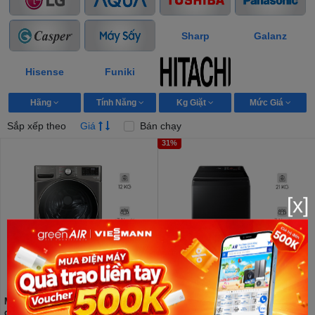
Sharp
Galanz
Hisense
Funiki
Hãng
Tính Năng
Kg Giặt
Mức Giá
Sắp xếp theo
Giá
Bán chạy
31%
[x]
Máy giặt sấy LG AI DD Inverter
Máy giặt Samsung Inverter 21 kg
giặt 21 kg - sấy 12 kg F2721HVRB
WA80F21B9BSV Lồng đứng