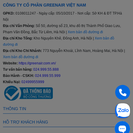
CÔNG TY CỔ PHẦN GREENAIR VIỆT NAM
khiển
GPKD:
0108011247 - Ngày cấp: 05/10/2017 - Nơi cấp: Sở KH & ĐT TP.Hà
Nội
Chất
Địa chỉ Văn Phòng:
Số 50, đường số 23, khu đô thị Thành Phố Giao Lưu,
liệu
Thép không gỉ
Phạm Văn Đồng, Bắc Từ Liêm, Hà Nội |
Xem bản đồ đường đi
lồng
Địa chỉ Kho Tổng:
Kho Nguyên Khê, Đông Anh, Hà Nội |
Xem bản đồ
giặt
đường đi
Địa chỉ Kho Chi Nhánh:
773 Nguyễn Khoái, Lĩnh Nam, Hoàng Mai, Hà Nội |
Xem bản đồ đường đi
Khối
Dưới 8 kg, 8 - 9 kg, 9.5 - 10 kg, Từ 10.5 - 11 kg, Từ
Website:
https://greenair.com.vn/
lượng
11.5 - 12.5 kg, Từ 13 kg trở lên
Tư vấn bán hàng:
024.999.55.888
giặt
Bảo Hành - CSKH:
024.999.55.999
Khiếu Nại:
02499955999
Chạy êm và bền (truyền động trực tiếp), Inverter tiết
Tiện
kiệm điện, Giặt đồ trẻ em, Tự động phân bổ nước giặt
ích
và nước xả
THÔNG TIN
Dưới 4 triệu
,
Từ 4 - 6 triệu
,
Từ 6 - 8 triệu
,
Từ 8 - 10
Giá
HỖ TRỢ KHÁCH HÀNG
triệu
,
Từ 10 - 15 triệu
,
Trên 15 triệu