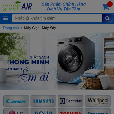
Sản Phẩm Chính Hãng
...
Dịch Vụ Tận Tâm
Trang chủ
Máy Giặt - Máy Sấy