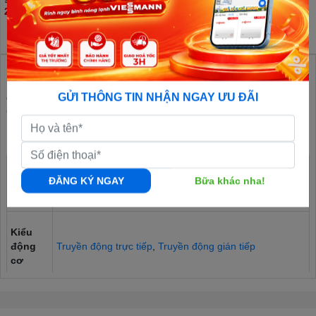
25.500.000đ
11.650.000đ
16.840.000đ
Máy giặt
là thiết bị gia dụng tiện lợi của mọi nhà bởi khả năng giúp
GỬI THÔNG TIN NHẬN NGAY ƯU ĐÃI
công việc giặt giũ quần áo trở nên nhẹ nhàng và tiết kiệm thời gian.
Cùng Green Air tìm hiểu trong đoạn thông tin dưới đây nhé!
Bảng thông số kỹ thuật máy giặt
Loại
Cửa ngang, Cửa trên,
Tủ chăm sóc quần áo
,
Tháp giặt
ĐĂNG KÝ NGAY
Bữa khác nha!
máy
sấy
Kiểu
động
Truyền động trực tiếp
,
Truyền động gián tiếp
cơ
Bảng
điều
Nút nhấn, Nút xoay, Cảm ứng và Màn hình hiển thị