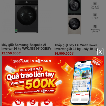
Máy giặt Samsung Bespoke AI
Tháp giặt sấy LG WashTower
Inverter 14 kg WW14BB944DGBSV
Inverter giặt 14 kg - sấy 10 kg
[x]
Lồng ngang
WT1410NHEG
12.150.000đ
36.990.000đ