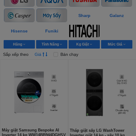
Sharp
Galanz
Hisense
Funiki
Hãng
Tính Năng
Kg Giặt
Mức Giá
Sắp xếp theo
Giá
Bán chạy
Máy giặt Samsung Bespoke AI
Tháp giặt sấy LG WashTower
Inverter 14 kg WW14BB944DGHSV
Inverter giặt 14 kg - sấy 10 kg