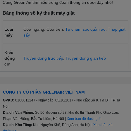
Cùng Green Air tìm hiểu trong đoạn thông tin dưới đây nhé!
Bảng thông số kỹ thuật máy giặt
Loại
Cửa ngang, Cửa trên,
Tủ chăm sóc quần áo
,
Tháp giặt
máy
sấy
Kiểu
động
Truyền động trực tiếp
,
Truyền động gián tiếp
cơ
Bảng
điều
Nút nhấn, Nút xoay, Cảm ứng và Màn hình hiển thị
CÔNG TY CỔ PHẦN GREENAIR VIỆT NAM
khiển
GPKD:
0108011247 - Ngày cấp: 05/10/2017 - Nơi cấp: Sở KH & ĐT TP.Hà
Nội
Chất
Địa chỉ Văn Phòng:
Số 50, đường số 23, khu đô thị Thành Phố Giao Lưu,
liệu
Thép không gỉ
Phạm Văn Đồng, Bắc Từ Liêm, Hà Nội |
Xem bản đồ đường đi
lồng
Địa chỉ Kho Tổng:
Kho Nguyên Khê, Đông Anh, Hà Nội |
Xem bản đồ
giặt