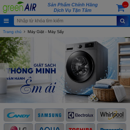
Sản Phẩm Chính Hãng
...
Dịch Vụ Tận Tâm
Trang chủ
Máy Giặt - Máy Sấy