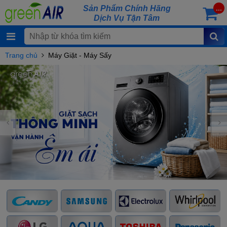
Sản Phẩm Chính Hãng
...
Dịch Vụ Tận Tâm
Trang chủ
Máy Giặt - Máy Sấy