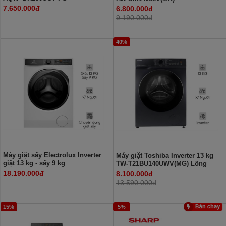
7.650.000đ
6.800.000đ
9.190.000đ
40%
Máy giặt sấy Electrolux Inverter
Máy giặt Toshiba Inverter 13 kg
giặt 13 kg - sấy 9 kg
TW-T21BU140UWV(MG) Lồng
EWW1343R7WC
ngang
18.190.000đ
8.100.000đ
13.590.000đ
15%
5%