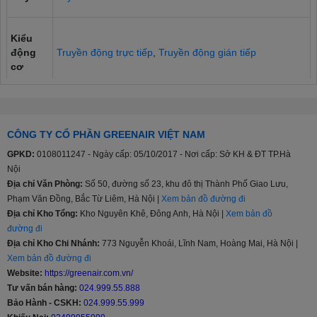
Kiểu
động
Truyền động trực tiếp
,
Truyền động gián tiếp
cơ
Bảng
điều
Nút nhấn, Nút xoay, Cảm ứng và Màn hình hiển thị
CÔNG TY CỔ PHẦN GREENAIR VIỆT NAM
khiển
GPKD:
0108011247 - Ngày cấp: 05/10/2017 - Nơi cấp: Sở KH & ĐT TP.Hà
Nội
Chất
Địa chỉ Văn Phòng:
Số 50, đường số 23, khu đô thị Thành Phố Giao Lưu,
liệu
Thép không gỉ
Phạm Văn Đồng, Bắc Từ Liêm, Hà Nội |
Xem bản đồ đường đi
lồng
Địa chỉ Kho Tổng:
Kho Nguyên Khê, Đông Anh, Hà Nội |
Xem bản đồ
giặt
đường đi
Địa chỉ Kho Chi Nhánh:
773 Nguyễn Khoái, Lĩnh Nam, Hoàng Mai, Hà Nội |
Xem bản đồ đường đi
Khối
Dưới 8 kg, 8 - 9 kg, 9.5 - 10 kg, Từ 10.5 - 11 kg, Từ
Website:
https://greenair.com.vn/
lượng
11.5 - 12.5 kg, Từ 13 kg trở lên
Tư vấn bán hàng:
024.999.55.888
giặt
Bảo Hành - CSKH:
024.999.55.999