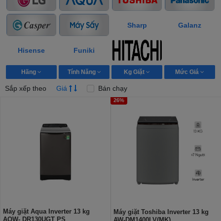
Sharp
Galanz
Hisense
Funiki
Hãng
Tính Năng
Kg Giặt
Mức Giá
Sắp xếp theo
Giá
Bán chạy
26%
Máy giặt Aqua Inverter 13 kg
Máy giặt Toshiba Inverter 13 kg
AQW- DR130UGT PS
AW-DM1400LV(MK)