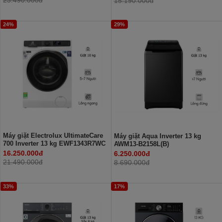
15.190.000đ
24%
29%
Máy giặt Electrolux UltimateCare
Máy giặt Aqua Inverter 13 kg
700 Inverter 13 kg EWF1343R7WC
AWM13-B2158L(B)
16.250.000đ
6.250.000đ
21.490.000đ
8.690.000đ
33%
17%