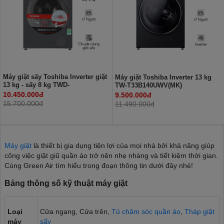
Máy giặt sấy Toshiba Inverter giặt
Máy giặt Toshiba Inverter 13 kg
13 kg - sấy 8 kg TWD-
TW-T33B140UWV(MK)
T21BU140UWV(MG)
10.450.000đ
9.500.000đ
15.700.000đ
11.490.000đ
Máy giặt
là thiết bị gia dụng tiện lợi của mọi nhà bởi khả năng giúp
công việc giặt giũ quần áo trở nên nhẹ nhàng và tiết kiệm thời gian.
Cùng Green Air tìm hiểu trong đoạn thông tin dưới đây nhé!
Bảng thông số kỹ thuật máy giặt
Loại
Cửa ngang, Cửa trên,
Tủ chăm sóc quần áo
,
Tháp giặt
máy
sấy