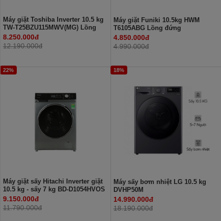
Máy giặt Toshiba Inverter 10.5 kg
Máy giặt Funiki 10.5kg HWM
TW-T25BZU115MWV(MG) Lồng
T6105ABG Lồng đứng
ngang
8.250.000đ
4.850.000đ
12.190.000đ
4.990.000đ
22%
18%
Máy giặt sấy Hitachi Inverter giặt
Máy sấy bơm nhiệt LG 10.5 kg
10.5 kg - sấy 7 kg BD-D1054HVOS
DVHP50M
9.150.000đ
14.990.000đ
11.790.000đ
18.190.000đ