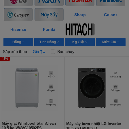
Sharp
Galanz
Hisense
Funiki
Hãng
Tính Năng
Kg Giặt
Mức Giá
Sắp xếp theo
Giá
Bán chạy
41%
Máy giặt Whirlpool StainClean
Máy sấy bơm nhiệt LG Inverter
10.5 kg VWVC10502FS
10.5 kg DVHP50B