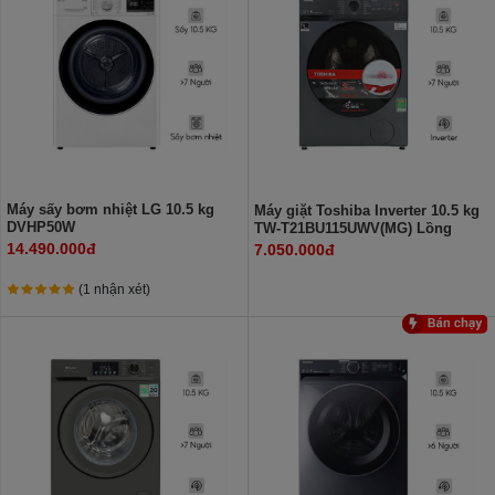
Máy sấy bơm nhiệt LG 10.5 kg
Máy giặt Toshiba Inverter 10.5 kg
DVHP50W
TW-T21BU115UWV(MG) Lồng
ngang
14.490.000đ
7.050.000đ
(1 nhận xét)