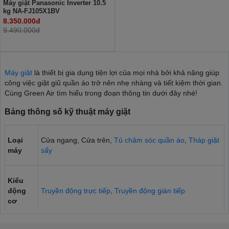
Máy giặt Panasonic Inverter 10.5
kg NA-FJ105X1BV
8.350.000đ
9.490.000đ
Máy giặt
là thiết bị gia dụng tiện lợi của mọi nhà bởi khả năng giúp
công việc giặt giũ quần áo trở nên nhẹ nhàng và tiết kiệm thời gian.
Cùng Green Air tìm hiểu trong đoạn thông tin dưới đây nhé!
Bảng thông số kỹ thuật máy giặt
Loại
Cửa ngang, Cửa trên,
Tủ chăm sóc quần áo
,
Tháp giặt
máy
sấy
Kiểu
động
Truyền động trực tiếp
,
Truyền động gián tiếp
cơ