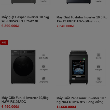
Máy giặt Casper inverter 10.5kg
Máy Giặt Toshiba Inverter 10.5 Kg
WF-D105VGR1 ProWash
TW-T23BU115UWV(MG) Lồng
ngang
6.390.000đ
7.540.000đ
6%
Máy Giặt Funiki Inverter 10,5kg
Máy Giặt Panasonic Inverter 10.5
HWM F8105ADG
Kg NA-FD105W3BV Lồng đứng
6.450.000đ
11.660.000đ