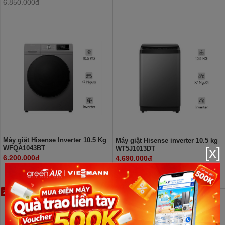
6.850.000đ
Máy giặt Hisense Inverter 10.5 Kg
Máy giặt Hisense inverter 10.5 kg
[x]
WFQA1043BT
WT5J1013DT
6.200.000đ
4.690.000đ
27%