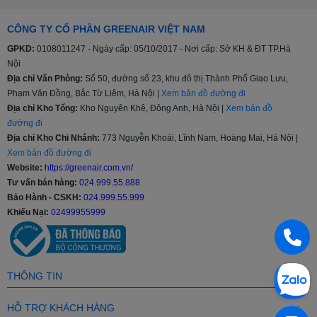
Bảng
điều
Nút nhấn, Nút xoay, Cảm ứng và Màn hình hiển thị
CÔNG TY CỔ PHẦN GREENAIR VIỆT NAM
khiển
GPKD:
0108011247 - Ngày cấp: 05/10/2017 - Nơi cấp: Sở KH & ĐT TP.Hà
Nội
Chất
Địa chỉ Văn Phòng:
Số 50, đường số 23, khu đô thị Thành Phố Giao Lưu,
liệu
Thép không gỉ
Phạm Văn Đồng, Bắc Từ Liêm, Hà Nội |
Xem bản đồ đường đi
lồng
Địa chỉ Kho Tổng:
Kho Nguyên Khê, Đông Anh, Hà Nội |
Xem bản đồ
giặt
đường đi
Địa chỉ Kho Chi Nhánh:
773 Nguyễn Khoái, Lĩnh Nam, Hoàng Mai, Hà Nội |
Xem bản đồ đường đi
Khối
Dưới 8 kg, 8 - 9 kg, 9.5 - 10 kg, Từ 10.5 - 11 kg, Từ
Website:
https://greenair.com.vn/
lượng
11.5 - 12.5 kg, Từ 13 kg trở lên
Tư vấn bán hàng:
024.999.55.888
giặt
Bảo Hành - CSKH:
024.999.55.999
Khiếu Nại:
02499955999
Chạy êm và bền (truyền động trực tiếp), Inverter tiết
Tiện
kiệm điện, Giặt đồ trẻ em, Tự động phân bổ nước giặt
ích
và nước xả
THÔNG TIN
Dưới 4 triệu
,
Từ 4 - 6 triệu
,
Từ 6 - 8 triệu
,
Từ 8 - 10
Giá
HỖ TRỢ KHÁCH HÀNG
triệu
,
Từ 10 - 15 triệu
,
Trên 15 triệu