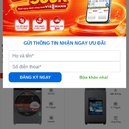
GỬI THÔNG TIN NHẬN NGAY ƯU ĐÃI
Máy sấy bơm nhiệt Panasonic
Máy giặt Toshiba inverter 10.5 kg
10.5kg NH-EH05JD1BV
TW-BL115A2V(SS) Lồng ngang
18.190.000đ
6.700.000đ
24.790.000đ
32%
3%
ĐĂNG KÝ NGAY
Bữa khác nha!