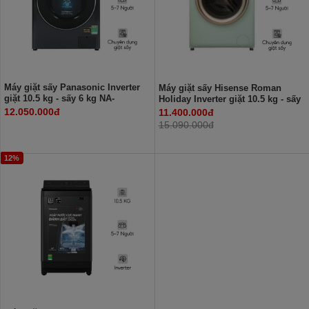
Máy giặt sấy Panasonic Inverter
Máy giặt sấy Hisense Roman
giặt 10.5 kg - sấy 6 kg NA-
Holiday Inverter giặt 10.5 kg - sấy
S056FR1BV
7 kg WD105R5
12.050.000đ
11.400.000đ
15.090.000đ
12%