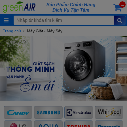
Sản Phẩm Chính Hãng
...
Dịch Vụ Tận Tâm
Trang chủ
Máy Giặt - Máy Sấy