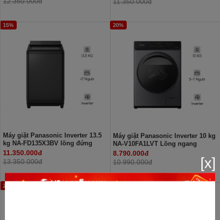
12.350.000đ
11.350.000đ
15%
20%
Máy giặt Panasonic Inverter 13.5
Máy giặt Panasonic Inverter 10 kg
kg NA-FD135X3BV lồng đứng
NA-V10FA1LVT Lồng ngang
11.350.000đ
8.790.000đ
[x]
13.350.000đ
10.990.000đ
21%
19%