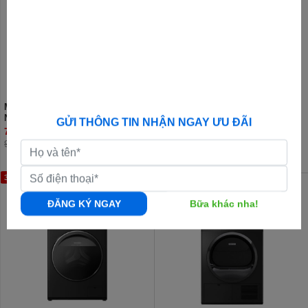
Máy giặt Panasonic Inverter 9 kg
Máy giặt Panasonic Inverter 11.5
NA-V90FA1LVT
kg NA-V115FA1LV Lồng ngang
GỬI THÔNG TIN NHẬN NGAY ƯU ĐÃI
7.790.000đ
10.550.000đ
9.890.000đ
12.950.000đ
35%
15%
ĐĂNG KÝ NGAY
Bữa khác nha!