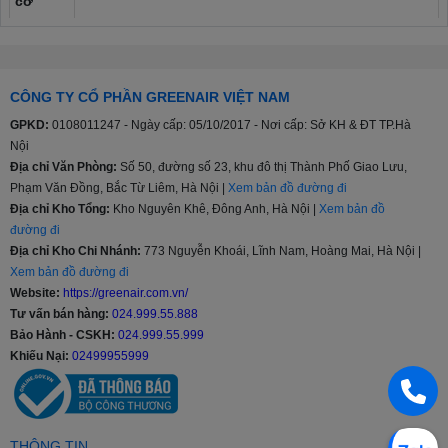
cơ
Bảng
điều
Nút nhấn, Nút xoay, Cảm ứng và Màn hình hiển thị
CÔNG TY CỔ PHẦN GREENAIR VIỆT NAM
khiển
GPKD:
0108011247 - Ngày cấp: 05/10/2017 - Nơi cấp: Sở KH & ĐT TP.Hà
Nội
Chất
Địa chỉ Văn Phòng:
Số 50, đường số 23, khu đô thị Thành Phố Giao Lưu,
liệu
Thép không gỉ
Phạm Văn Đồng, Bắc Từ Liêm, Hà Nội |
Xem bản đồ đường đi
lồng
Địa chỉ Kho Tổng:
Kho Nguyên Khê, Đông Anh, Hà Nội |
Xem bản đồ
giặt
đường đi
Địa chỉ Kho Chi Nhánh:
773 Nguyễn Khoái, Lĩnh Nam, Hoàng Mai, Hà Nội |
Xem bản đồ đường đi
Khối
Dưới 8 kg, 8 - 9 kg, 9.5 - 10 kg, Từ 10.5 - 11 kg, Từ
Website:
https://greenair.com.vn/
lượng
11.5 - 12.5 kg, Từ 13 kg trở lên
Tư vấn bán hàng:
024.999.55.888
giặt
Bảo Hành - CSKH:
024.999.55.999
Khiếu Nại:
02499955999
Chạy êm và bền (truyền động trực tiếp), Inverter tiết
Tiện
kiệm điện, Giặt đồ trẻ em, Tự động phân bổ nước giặt
ích
và nước xả
THÔNG TIN