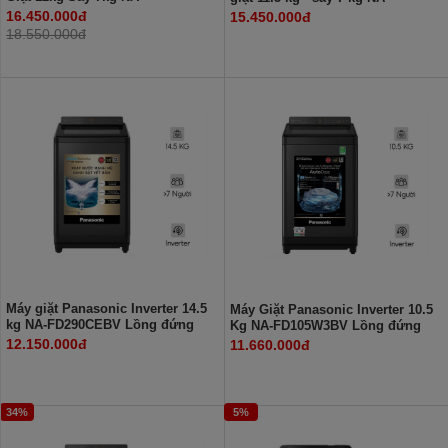
S24DW1BVT
S23DW1BVT
16.450.000đ
15.450.000đ
18.550.000đ
Máy giặt Panasonic Inverter 14.5
Máy Giặt Panasonic Inverter 10.5
kg NA-FD290CEBV Lồng đứng
Kg NA-FD105W3BV Lồng đứng
12.150.000đ
11.660.000đ
34%
5%