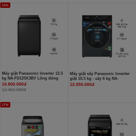
13%
Máy giặt Panasonic Inverter 12.5
Máy giặt sấy Panasonic Inverter
kg NA-FD125X3BV Lồng đứng
giặt 10.5 kg - sấy 6 kg NA-
S056FR1BV
10.800.000đ
12.050.000đ
12.460.000đ
17%