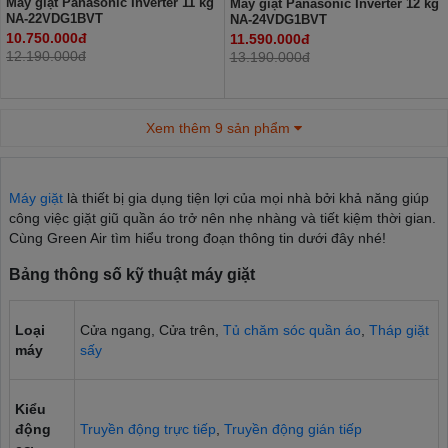
Máy giặt Panasonic Inverter 11 kg
Máy giặt Panasonic Inverter 12 kg
NA-22VDG1BVT
NA-24VDG1BVT
10.750.000đ
11.590.000đ
12.190.000đ
13.190.000đ
Xem thêm 9 sản phẩm
Máy giặt
là thiết bị gia dụng tiện lợi của mọi nhà bởi khả năng giúp
công việc giặt giũ quần áo trở nên nhẹ nhàng và tiết kiệm thời gian.
Cùng Green Air tìm hiểu trong đoạn thông tin dưới đây nhé!
Bảng thông số kỹ thuật máy giặt
Loại
Cửa ngang, Cửa trên,
Tủ chăm sóc quần áo
,
Tháp giặt
máy
sấy
Kiểu
động
Truyền động trực tiếp
,
Truyền động gián tiếp