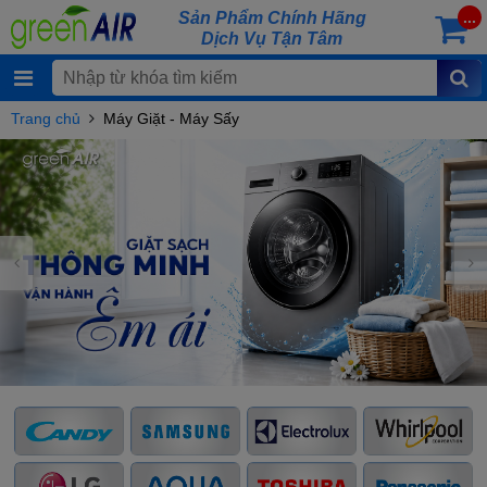
Sản Phẩm Chính Hãng
...
Dịch Vụ Tận Tâm
Trang chủ
Máy Giặt - Máy Sấy