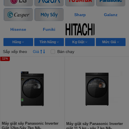
Sharp
Galanz
Hisense
Funiki
Hãng
Tính Năng
Kg Giặt
Mức Giá
Sắp xếp theo
Giá
Bán chạy
11%
Máy giặt sấy Panasonic Inverter
Máy giặt sấy Panasonic Inverter
Giặt 12kg-Sấy 7kg NA-
giặt 11.5 kg - sấy 7 kg NA-