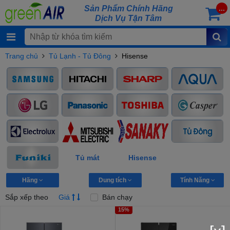
Sản Phẩm Chính Hãng
...
Dịch Vụ Tận Tâm
Trang chủ
Tủ Lạnh - Tủ Đông
Hisense
Tủ mát
Hisense
Hãng
Dung tích
Tính Năng
Sắp xếp theo
Giá
Bán chạy
15%