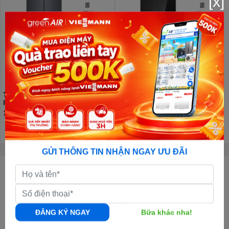
[x]
Tủ lạnh Hisense Inverter 488 lít
Tủ lạnh Hisense Inverter 427 lít
RQ630N4EBUI3
Multi Door RQ559N4EBU
14.460.000đ
11.580.000đ
13.410.000đ
GỬI THÔNG TIN NHẬN NGAY ƯU ĐÃI
CÔNG TY CỔ PHẦN GREENAIR VIỆT NAM
GPKD:
0108011247 - Ngày cấp: 05/10/2017 - Nơi cấp: Sở KH & ĐT TP.Hà
Nội
Địa chỉ Văn Phòng:
Số 50, đường số 23, khu đô thị Thành Phố Giao Lưu,
ĐĂNG KÝ NGAY
Bữa khác nha!
Phạm Văn Đồng, Bắc Từ Liêm, Hà Nội |
Xem bản đồ đường đi
Địa chỉ Kho Tổng:
Kho Nguyên Khê, Đông Anh, Hà Nội |
Xem bản đồ