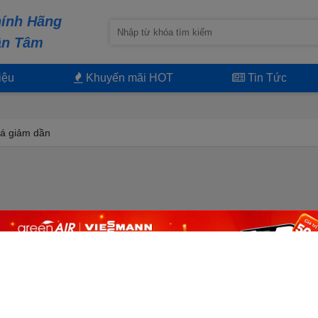
ính Hãng
ận Tâm
iệu
Khuyến mãi HOT
Tin Tức
á giảm dần