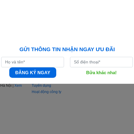
GỬI THÔNG TIN NHẬN NGAY ƯU ĐÃI
THÔNG TIN
HỖ TRỢ KHÁC
 TP.Hà Nội
Giới thiệu công ty
Liên hệ
iao Lưu, phường
Tin khuyến mại
Chính sách vận ch
ĐĂNG KÝ NGAY
Bữa khác nha!
Tư vấn tiêu dùng
Chính sách bảo hà
ồ đường đi
Kinh nghiệm, mẹo vặt
Hà Nội |
Xem
Tuyển dụng
Hoạt động công ty