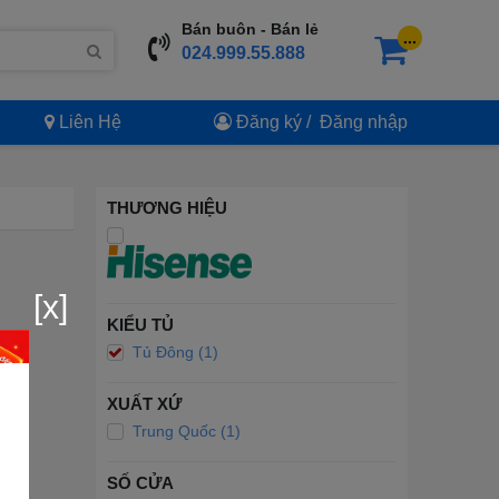
Bán buôn - Bán lẻ
...
024.999.55.888
Liên Hệ
Đăng ký
/
Đăng nhập
THƯƠNG HIỆU
[x]
KIỂU TỦ
Tủ Đông (1)
XUẤT XỨ
Trung Quốc (1)
SỐ CỬA