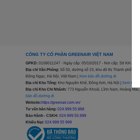
CÔNG TY CỔ PHẦN GREENAIR VIỆT NAM
GPKD:
0108011247 - Ngày cấp: 05/10/2017 - Nơi cấp: Sở KH & ĐT
Địa chỉ Văn Phòng:
Số 50, đường số 23, khu đô thị Thành phố G
Đông Ngạc, Hà Nội, Việt Nam |
Xem bản đồ đường đi
Địa chỉ Kho Tổng:
Kho Nguyên Khê, Đông Anh, Hà Nội |
Xem bản đ
Địa chỉ Kho Chi Nhánh:
773 Nguyễn Khoái, Lĩnh Nam, Hoàng Mai, 
bản đồ đường đi
Website:
https://greenair.com.vn/
Tư vấn bán hàng:
024.999.55.888
Bảo Hành - CSKH:
024.999.55.999
Khiếu Nại:
024 999 55 999