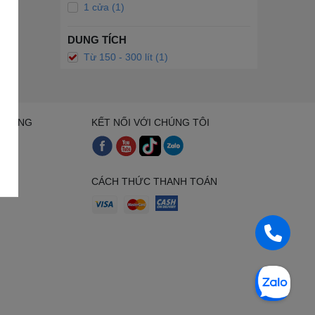
1 cửa (1)
DUNG TÍCH
Từ 150 - 300 lít (1)
H HÀNG
KẾT NỐI VỚI CHÚNG TÔI
uyển
nh
CÁCH THỨC THANH TOÁN