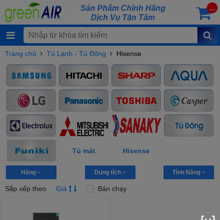
Sản Phẩm Chính Hãng
...
Dịch Vụ Tận Tâm
Trang chủ
Tủ Lạnh - Tủ Đông
Hisense
Tủ mát
Hisense
Hãng
Dung tích
Tính Năng
Sắp xếp theo
Giá
Bán chạy