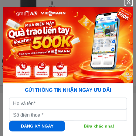
[x]
Tủ lạnh Hisense Inverter 249 lít
RT328N4EBND
5.990.000đ
GỬI THÔNG TIN NHẬN NGAY ƯU ĐÃI
CÔNG TY CỔ PHẦN GREENAIR VIỆT NAM
GPKD:
0108011247 - Ngày cấp: 05/10/2017 - Nơi cấp: Sở KH & ĐT TP.Hà
Nội
Địa chỉ Văn Phòng:
Số 50, đường số 23, khu đô thị Thành Phố Giao Lưu,
ĐĂNG KÝ NGAY
Bữa khác nha!
Phạm Văn Đồng, Bắc Từ Liêm, Hà Nội |
Xem bản đồ đường đi
Địa chỉ Kho Tổng:
Kho Nguyên Khê, Đông Anh, Hà Nội |
Xem bản đồ