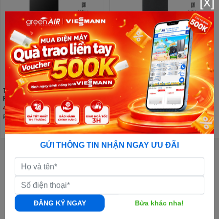
[x]
Tủ lạnh Hisense Inverter 205 lít
Tủ lạnh Hisense Inverter 249 lít
RT256N4EBN
RT328N4EBND
4.840.000đ
5.990.000đ
5.390.000đ
GỬI THÔNG TIN NHẬN NGAY ƯU ĐÃI
CÔNG TY CỔ PHẦN GREENAIR VIỆT NAM
GPKD:
0108011247 - Ngày cấp: 05/10/2017 - Nơi cấp: Sở KH & ĐT TP.Hà
Nội
Địa chỉ Văn Phòng:
Số 50, đường số 23, khu đô thị Thành Phố Giao Lưu,
ĐĂNG KÝ NGAY
Bữa khác nha!
Phạm Văn Đồng, Bắc Từ Liêm, Hà Nội |
Xem bản đồ đường đi
Địa chỉ Kho Tổng:
Kho Nguyên Khê, Đông Anh, Hà Nội |
Xem bản đồ