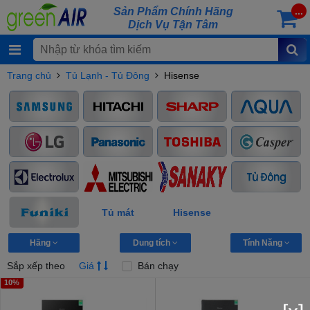
Sản Phẩm Chính Hãng
...
Dịch Vụ Tận Tâm
Trang chủ
Tủ Lạnh - Tủ Đông
Hisense
Tủ mát
Hisense
Hãng
Dung tích
Tính Năng
Sắp xếp theo
Giá
Bán chạy
10%