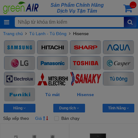
Sản Phẩm Chính Hãng
...
Dịch Vụ Tận Tâm
Trang chủ
Tủ Lạnh - Tủ Đông
Hisense
Tủ mát
Hisense
Hãng
Dung tích
Tính Năng
Sắp xếp theo
Giá
Bán chạy