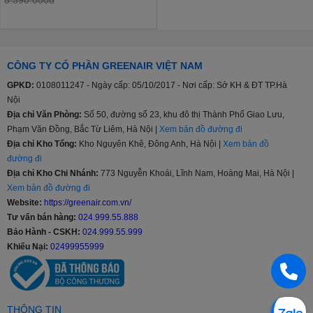
CÔNG TY CỔ PHẦN GREENAIR VIỆT NAM
GPKD:
0108011247 - Ngày cấp: 05/10/2017 - Nơi cấp: Sở KH & ĐT TP.Hà
Nội
Địa chỉ Văn Phòng:
Số 50, đường số 23, khu đô thị Thành Phố Giao Lưu,
Phạm Văn Đồng, Bắc Từ Liêm, Hà Nội |
Xem bản đồ đường đi
Địa chỉ Kho Tổng:
Kho Nguyên Khê, Đông Anh, Hà Nội |
Xem bản đồ
đường đi
Địa chỉ Kho Chi Nhánh:
773 Nguyễn Khoái, Lĩnh Nam, Hoàng Mai, Hà Nội |
Xem bản đồ đường đi
Website:
https://greenair.com.vn/
Tư vấn bán hàng:
024.999.55.888
Bảo Hành - CSKH:
024.999.55.999
Khiếu Nại:
02499955999
THÔNG TIN