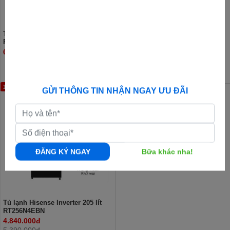
Tủ lạnh Hisense Inverter 324 lít
Tủ lạnh Hisense Inverter 249 lít
RT469N4EBND
RT328N4EBND
6.950.000đ
5.990.000đ
10%
GỬI THÔNG TIN NHẬN NGAY ƯU ĐÃI
ĐĂNG KÝ NGAY
Bữa khác nha!
Tủ lạnh Hisense Inverter 205 lít
RT256N4EBN
4.840.000đ
5.390.000đ