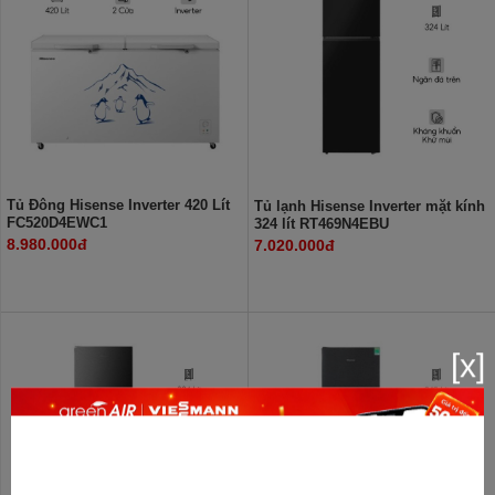
Tủ Đông Hisense Inverter 420 Lít
Tủ lạnh Hisense Inverter mặt kính
FC520D4EWC1
324 lít RT469N4EBU
8.980.000đ
7.020.000đ
[x]