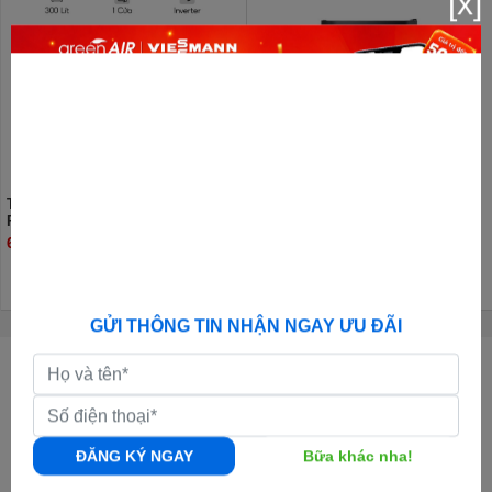
[x]
Tủ Đông Hisense Inverter 300 Lít
Tủ lạnh Hisense 45 lít HR05DB
FC380D4EWC1
6.790.000đ
2.420.000đ
GỬI THÔNG TIN NHẬN NGAY ƯU ĐÃI
CÔNG TY CỔ PHẦN GREENAIR VIỆT NAM
GPKD:
0108011247 - Ngày cấp: 05/10/2017 - Nơi cấp: Sở KH & ĐT TP.Hà
Nội
Địa chỉ Văn Phòng:
Số 50, đường số 23, khu đô thị Thành Phố Giao Lưu,
ĐĂNG KÝ NGAY
Bữa khác nha!
Phạm Văn Đồng, Bắc Từ Liêm, Hà Nội |
Xem bản đồ đường đi
Địa chỉ Kho Tổng:
Kho Nguyên Khê, Đông Anh, Hà Nội |
Xem bản đồ