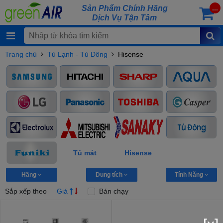
Sản Phẩm Chính Hãng
...
Dịch Vụ Tận Tâm
Trang chủ
Tủ Lạnh - Tủ Đông
Hisense
Tủ mát
Hisense
Hãng
Dung tích
Tính Năng
Sắp xếp theo
Giá
Bán chạy