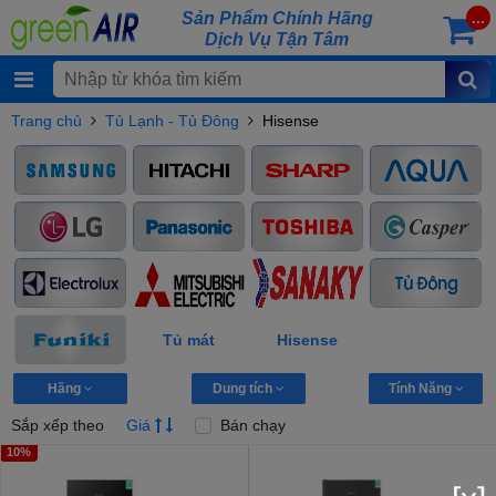
Sản Phẩm Chính Hãng
...
Dịch Vụ Tận Tâm
Trang chủ
Tủ Lạnh - Tủ Đông
Hisense
Tủ mát
Hisense
Hãng
Dung tích
Tính Năng
Sắp xếp theo
Giá
Bán chạy
10%