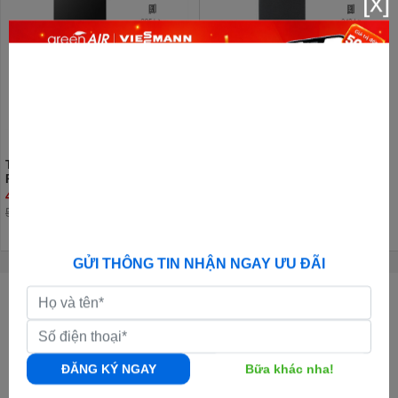
[x]
Tủ lạnh Hisense Inverter 205 lít
Tủ lạnh Hisense Inverter 249 lít
RT256N4EBN
RT328N4EBND
4.840.000đ
5.990.000đ
5.390.000đ
GỬI THÔNG TIN NHẬN NGAY ƯU ĐÃI
CÔNG TY CỔ PHẦN GREENAIR VIỆT NAM
GPKD:
0108011247 - Ngày cấp: 05/10/2017 - Nơi cấp: Sở KH & ĐT TP.Hà
Nội
Địa chỉ Văn Phòng:
Số 50, đường số 23, khu đô thị Thành Phố Giao Lưu,
ĐĂNG KÝ NGAY
Bữa khác nha!
Phạm Văn Đồng, Bắc Từ Liêm, Hà Nội |
Xem bản đồ đường đi
Địa chỉ Kho Tổng:
Kho Nguyên Khê, Đông Anh, Hà Nội |
Xem bản đồ