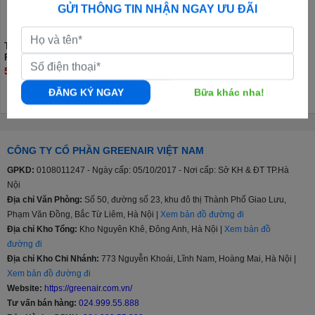
GỬI THÔNG TIN NHẬN NGAY ƯU ĐÃI
Tủ lạnh Hisense Inverter 249 lít
Tủ lạnh Hisense Inverter 205 lít
RT328N4EBND
RT256N4EBN
5.990.000đ
4.840.000đ
5.390.000đ
ĐĂNG KÝ NGAY
Bữa khác nha!
CÔNG TY CỔ PHẦN GREENAIR VIỆT NAM
GPKD:
0108011247 - Ngày cấp: 05/10/2017 - Nơi cấp: Sở KH & ĐT TP.Hà
Nội
Địa chỉ Văn Phòng:
Số 50, đường số 23, khu đô thị Thành Phố Giao Lưu,
Phạm Văn Đồng, Bắc Từ Liêm, Hà Nội |
Xem bản đồ đường đi
Địa chỉ Kho Tổng:
Kho Nguyên Khê, Đông Anh, Hà Nội |
Xem bản đồ
đường đi
Địa chỉ Kho Chi Nhánh:
773 Nguyễn Khoái, Lĩnh Nam, Hoàng Mai, Hà Nội |
Xem bản đồ đường đi
Website:
https://greenair.com.vn/
Tư vấn bán hàng:
024.999.55.888