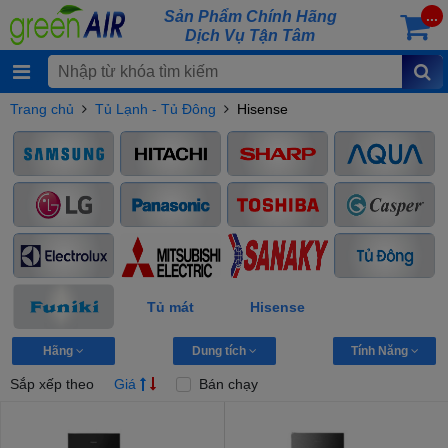
Sản Phẩm Chính Hãng
...
Dịch Vụ Tận Tâm
Trang chủ
Tủ Lạnh - Tủ Đông
Hisense
Tủ mát
Hisense
Hãng
Dung tích
Tính Năng
Sắp xếp theo
Giá
Bán chạy