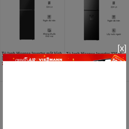
[x]
Tủ lạnh Hisense Inverter mặt kính
Tủ lạnh Hisense Inverter 324 lít
324 lít RT469N4EBU
RT469N4EBND
7.020.000đ
6.950.000đ
10%