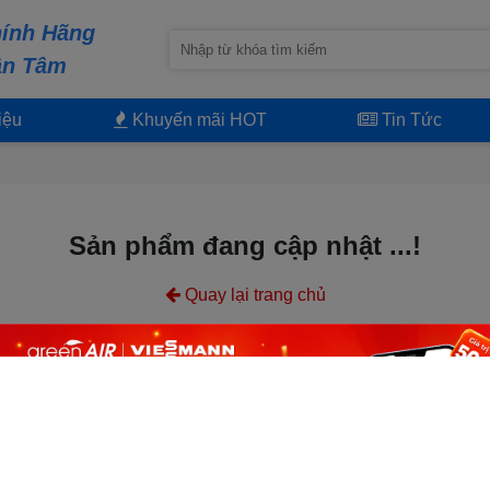
ính Hãng
ận Tâm
iệu
Khuyến mãi HOT
Tin Tức
Sản phẩm đang cập nhật ...!
Quay lại trang chủ
THÔNG TIN
HỖ TRỢ KHÁC
 TP.Hà Nội
Giới thiệu công ty
Liên hệ