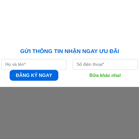
iao Lưu, phường
Tin khuyến mại
Chính sách vận ch
Tư vấn tiêu dùng
Chính sách bảo hà
ồ đường đi
Kinh nghiệm, mẹo vặt
Hà Nội |
Xem
Tuyển dụng
Hoạt động công ty
GỬI THÔNG TIN NHẬN NGAY ƯU ĐÃI
ĐĂNG KÝ NGAY
Bữa khác nha!