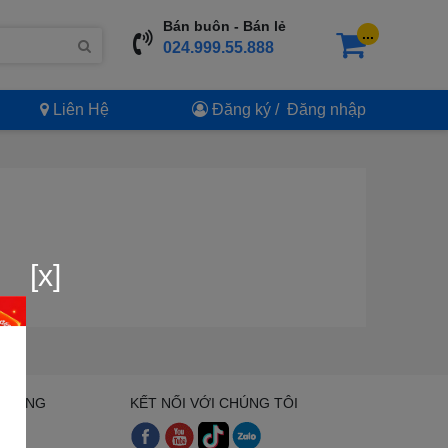
Bán buôn - Bán lẻ
...
024.999.55.888
Liên Hệ
Đăng ký
/
Đăng nhập
[x]
H HÀNG
KẾT NỐI VỚI CHÚNG TÔI