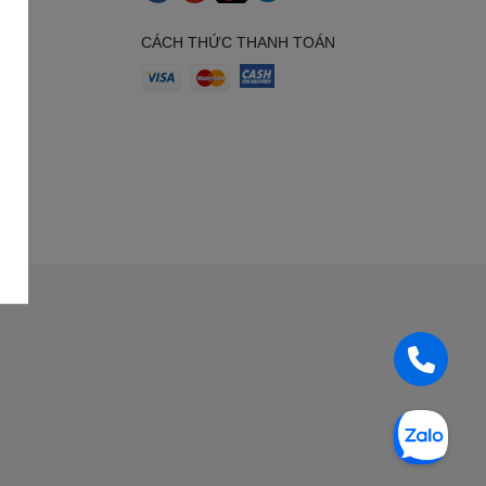
uyển
nh
CÁCH THỨC THANH TOÁN