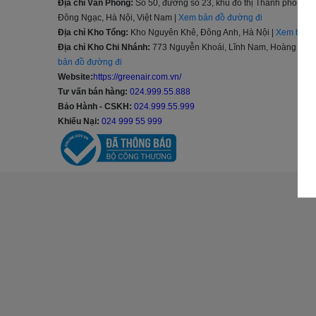
Địa chỉ Văn Phòng:
Số 50, đường số 23, khu đô thị Thành phố G
Đông Ngạc, Hà Nội, Việt Nam |
Xem bản đồ đường đi
Địa chỉ Kho Tổng:
Kho Nguyên Khê, Đông Anh, Hà Nội |
Xem bản đ
Địa chỉ Kho Chi Nhánh:
773 Nguyễn Khoái, Lĩnh Nam, Hoàng Mai, 
bản đồ đường đi
Website:
https://greenair.com.vn/
Tư vấn bán hàng:
024.999.55.888
Bảo Hành - CSKH:
024.999.55.999
Khiếu Nại:
024 999 55 999