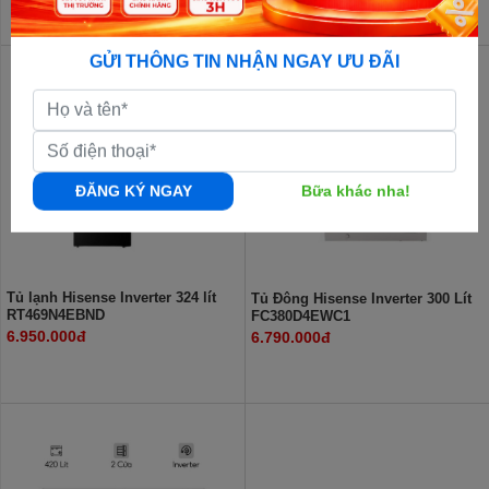
GỬI THÔNG TIN NHẬN NGAY ƯU ĐÃI
ĐĂNG KÝ NGAY
Bữa khác nha!
Tủ lạnh Hisense Inverter 324 lít
Tủ Đông Hisense Inverter 300 Lít
RT469N4EBND
FC380D4EWC1
6.950.000đ
6.790.000đ