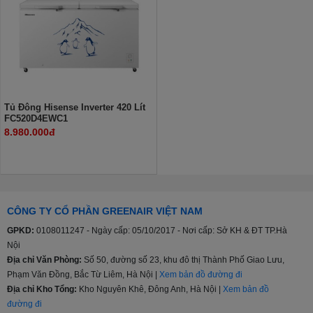
Tủ Đông Hisense Inverter 420 Lít
FC520D4EWC1
8.980.000đ
CÔNG TY CỔ PHẦN GREENAIR VIỆT NAM
GPKD:
0108011247 - Ngày cấp: 05/10/2017 - Nơi cấp: Sở KH & ĐT TP.Hà
Nội
Địa chỉ Văn Phòng:
Số 50, đường số 23, khu đô thị Thành Phố Giao Lưu,
Phạm Văn Đồng, Bắc Từ Liêm, Hà Nội |
Xem bản đồ đường đi
Địa chỉ Kho Tổng:
Kho Nguyên Khê, Đông Anh, Hà Nội |
Xem bản đồ
đường đi