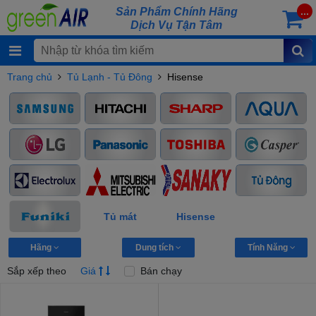
Sản Phẩm Chính Hãng
...
Dịch Vụ Tận Tâm
Trang chủ
Tủ Lạnh - Tủ Đông
Hisense
Tủ mát
Hisense
Hãng
Dung tích
Tính Năng
Sắp xếp theo
Giá
Bán chạy