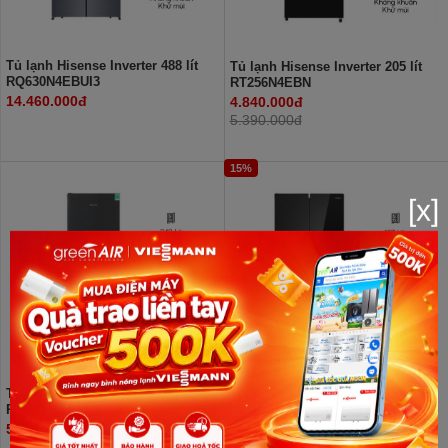
Tủ lạnh Hisense Inverter 488 lít
Tủ lạnh Hisense Inverter 205 lít
RQ630N4EBUI3
RT256N4EBN
14.460.000đ
4.840.000đ
5.390.000đ
15%
[x]
Tủ lạnh Hisense Inverter 249 lít
Tủ lạnh Hisense Inverter 427 lít
RT328N4EBND
Multi Door RQ559N4EBU
5.990.000đ
11.580.000đ
13.410.000đ