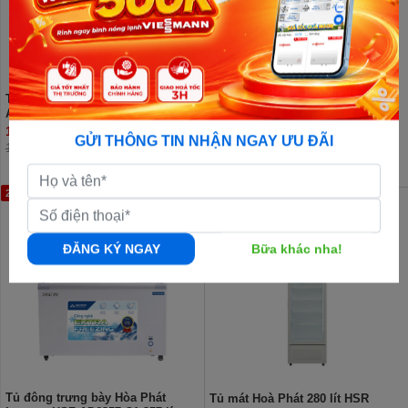
Tủ đông Hòa Phát 544 lít HPF
Tủ đông trưng bày Hòa Phát
AD6544
Inverter HSF AD8357.C1 357 lít
10.230.000đ
9.520.000đ
GỬI THÔNG TIN NHẬN NGAY ƯU ĐÃI
11.220.000đ
25%
2%
ĐĂNG KÝ NGAY
Bữa khác nha!
Tủ đông trưng bày Hòa Phát
Tủ mát Hoà Phát 280 lít HSR