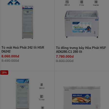
Tủ mát Hoà Phát 242 lít HSR
Tủ đông trưng bày Hòa Phát HSF
D6242
AD6280.C1 280 lít
8.060.000đ
7.780.000đ
8.490.000đ
9.800.000đ
18%