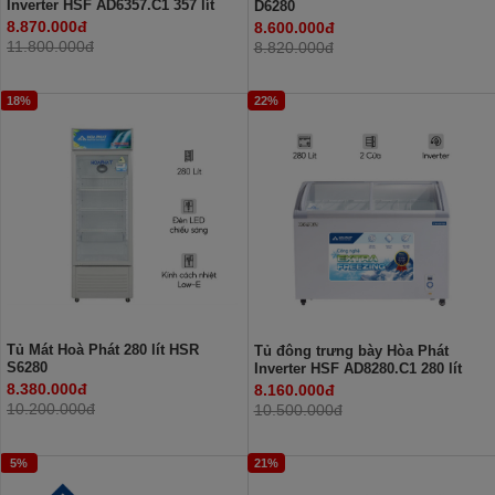
Inverter HSF AD6357.C1 357 lít
D6280
8.870.000đ
8.600.000đ
11.800.000đ
8.820.000đ
18%
22%
Tủ Mát Hoà Phát 280 lít HSR
Tủ đông trưng bày Hòa Phát
S6280
Inverter HSF AD8280.C1 280 lít
8.380.000đ
8.160.000đ
10.200.000đ
10.500.000đ
5%
21%