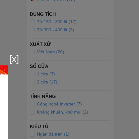
DUNG TÍCH
Từ 150 - 300 lít (17)
Từ 300 - 400 lít (3)
XUẤT XỨ
Việt Nam (20)
[x]
SỐ CỬA
1 cửa (3)
2 cửa (17)
TÍNH NĂNG
Công nghệ Inverter (7)
Kháng khuẩn, khử mùi (2)
KIỂU TỦ
Ngăn đá trên (1)