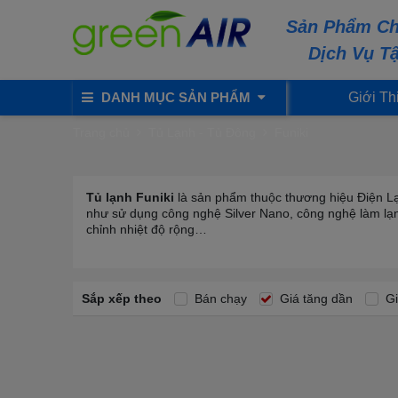
Sản Phẩm Ch
Dịch Vụ T
DANH MỤC SẢN PHẨM
Giới Th
Trang chủ
Tủ Lạnh - Tủ Đông
Funiki
Tủ lạnh Funiki
là sản phẩm thuộc thương hiệu Điện Lạn
như sử dụng công nghệ Silver Nano, công nghệ làm lạn
chỉnh nhiệt độ rộng…
Sắp xếp theo
Bán chạy
Giá tăng dần
Gi