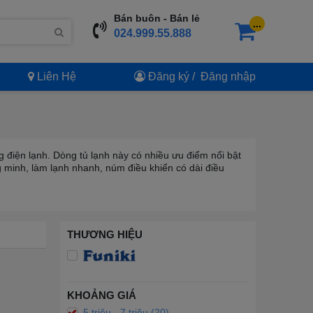
Bán buôn - Bán lẻ
...
024.999.55.888
Liên Hệ
Đăng ký
/
Đăng nhập
 điện lạnh. Dòng tủ lạnh này có nhiều ưu điểm nổi bật
 minh, làm lạnh nhanh, núm điều khiển có dài điều
THƯƠNG HIỆU
KHOẢNG GIÁ
5 triệu - 7 triệu (20)