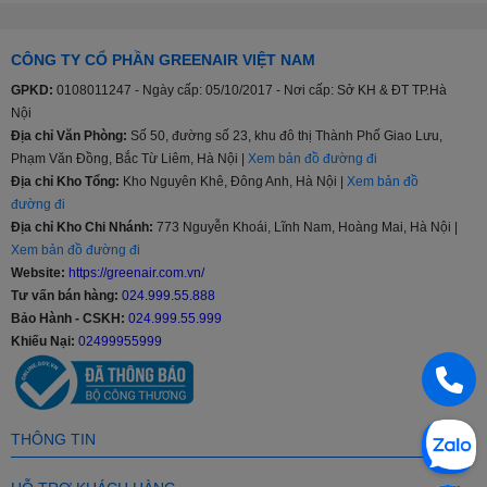
Tiêu chuẩn an toàn chung đối với các thiết bị điện gia dụng
và thiết bị điện tương tự TCVN 5699-1:2004.
Tiêu chuẩn cụ thể về mức độ an toàn đối với tủ lạnh, tủ đông
CÔNG TY CỔ PHẦN GREENAIR VIỆT NAM
lạnh thực phẩm và tủ đá TCVN 5699-2-24:1998.
GPKD:
0108011247 - Ngày cấp: 05/10/2017 - Nơi cấp: Sở KH & ĐT TP.Hà
Tiêu chuẩn năng lượng Việt Nam TCVN 7828:2016; TCVN
Nội
7829:2016.
Địa chỉ Văn Phòng:
Số 50, đường số 23, khu đô thị Thành Phố Giao Lưu,
Quy chuẩn kỹ thuật quốc gia về tương thích điện từ đối với
thiết bị điện và điện tử gia dụng và các mục đích tương tự
Phạm Văn Đồng, Bắc Từ Liêm, Hà Nội |
Xem bản đồ đường đi
QCVN 9:2012/BKHCN.
Địa chỉ Kho Tổng:
Kho Nguyên Khê, Đông Anh, Hà Nội |
Xem bản đồ
đường đi
Đặc biệt, tủ lạnh Funiki còn chinh phục người dùng bởi các
Địa chỉ Kho Chi Nhánh:
773 Nguyễn Khoái, Lĩnh Nam, Hoàng Mai, Hà Nội |
ưu điểm như:
Xem bản đồ đường đi
Website:
https://greenair.com.vn/
Công nghệ Silver Nano
: Nano bạc có kích cỡ phân tử ở
Tư vấn bán hàng:
024.999.55.888
mức vi mô, chỉ từ 3 – 5 nano mét nên có thể bao bọc trực
Bảo Hành - CSKH:
024.999.55.999
tiếp lấy tế bào vi khuẩn, phá vỡ cấu trúc của tế bào, tiêu diệt
và ngăn chặn sự phát triển của vi khuẩn. Không những thế,
Khiếu Nại:
02499955999
công nghệ này còn giúp bảo quản thực phẩm tốt hơn, tươi
lâu hơn, trọn vẹn các dưỡng chất.
Mẫu mã đa dạng, chia ngăn khoa học
: Tủ lạnh Funiki có
đủ các dung tích từ 46 – 209l, có cả loại thường lẫn loại
THÔNG TIN
Inverter, cả loại làm lạnh trực tiếp lẫn làm lạnh gián tiếp với 2
màu cơ bản là bạc, đen. Một chiếc tủ có thể có nhiều ngăn