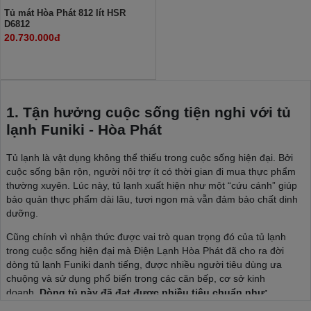
Tủ mát Hòa Phát 812 lít HSR
D6812
20.730.000đ
1. Tận hưởng cuộc sống tiện nghi với tủ
lạnh Funiki - Hòa Phát
Tủ lạnh là vật dụng không thể thiếu trong cuộc sống hiện đại. Bởi
cuộc sống bận rộn, người nội trợ ít có thời gian đi mua thực phẩm
thường xuyên. Lúc này, tủ lạnh xuất hiện như một “cứu cánh” giúp
bảo quản thực phẩm dài lâu, tươi ngon mà vẫn đảm bảo chất dinh
dưỡng.
Cũng chính vì nhận thức được vai trò quan trọng đó của tủ lạnh
trong cuộc sống hiện đại mà Điện Lạnh Hòa Phát đã cho ra đời
dòng tủ lạnh Funiki danh tiếng, được nhiều người tiêu dùng ưa
chuộng và sử dụng phổ biến trong các căn bếp, cơ sở kinh
doanh.
Dòng tủ này đã đạt được nhiều tiêu chuẩn như: