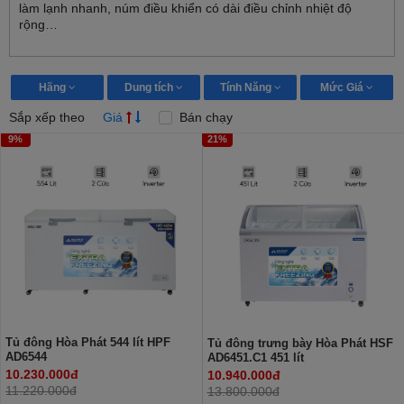
làm lạnh nhanh, núm điều khiển có dài điều chỉnh nhiệt độ
rộng…
Hãng
Dung tích
Tính Năng
Mức Giá
Sắp xếp theo
Giá
Bán chạy
9%
21%
Tủ đông Hòa Phát 544 lít HPF
Tủ đông trưng bày Hòa Phát HSF
AD6544
AD6451.C1 451 lít
10.230.000đ
10.940.000đ
11.220.000đ
13.800.000đ