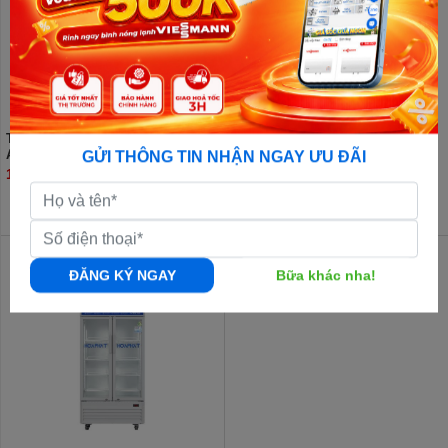
Tủ đông Hòa Phát 783 lít HPF
Tủ đông Hòa Phát Inverter 783 lít
AD6783
HPF AD8783
GỬI THÔNG TIN NHẬN NGAY ƯU ĐÃI
12.240.000đ
13.060.000đ
ĐĂNG KÝ NGAY
Bữa khác nha!