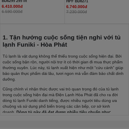
BD6295 295 lít
HPF BD8271
6.410.000đ
6.740.000đ
6.590.000đ
7.230.000đ
1. Tận hưởng cuộc sống tiện nghi với tủ
lạnh Funiki - Hòa Phát
Tủ lạnh là vật dụng không thể thiếu trong cuộc sống hiện đại. Bởi
cuộc sống bận rộn, người nội trợ ít có thời gian đi mua thực phẩm
thường xuyên. Lúc này, tủ lạnh xuất hiện như một “cứu cánh” giúp
bảo quản thực phẩm dài lâu, tươi ngon mà vẫn đảm bảo chất dinh
dưỡng.
Cũng chính vì nhận thức được vai trò quan trọng đó của tủ lạnh
trong cuộc sống hiện đại mà Điện Lạnh Hòa Phát đã cho ra đời
dòng tủ lạnh Funiki danh tiếng, được nhiều người tiêu dùng ưa
chuộng và sử dụng phổ biến trong các căn bếp, cơ sở kinh
doanh.
Dòng tủ này đã đạt được nhiều tiêu chuẩn như:
Tiêu chuẩn an toàn chung đối với các thiết bị điện gia dụng
và thiết bị điện tương tự TCVN 5699-1:2004.