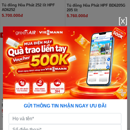
Tủ đông Hòa Phát 252 lít HPF
Tủ đông Hòa Phát HPF BD6205G
AD6252
205 lít
5.700.000đ
5.760.000đ
[x]
18%
Tủ đông Hòa Phát 245 Lít HPF
Tủ đông Hòa Phát Inverter HPF
BD6245
BD8205 205 lít
GỬI THÔNG TIN NHẬN NGAY ƯU ĐÃI
5.870.000đ
5.980.000đ
7.190.000đ