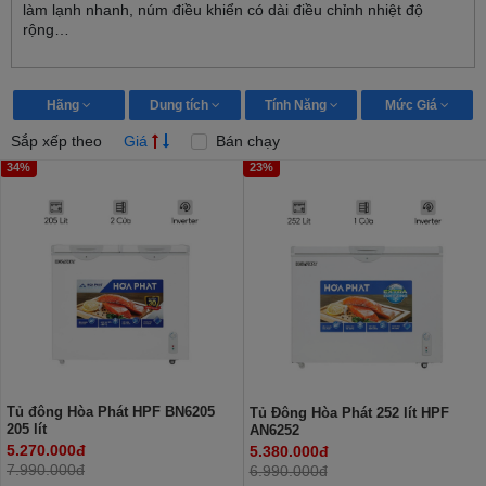
làm lạnh nhanh, núm điều khiển có dài điều chỉnh nhiệt độ
rộng…
Hãng
Dung tích
Tính Năng
Mức Giá
Sắp xếp theo
Giá
Bán chạy
34%
23%
Tủ đông Hòa Phát HPF BN6205
Tủ Đông Hòa Phát 252 lít HPF
205 lít
AN6252
5.270.000đ
5.380.000đ
7.990.000đ
6.990.000đ