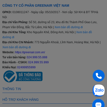
Tiêu chuẩn cụ thể về mức độ an toàn đối với tủ lạnh, tủ đông
CÔNG TY CỔ PHẦN GREENAIR VIỆT NAM
lạnh thực phẩm và tủ đá TCVN 5699-2-24:1998.
GPKD:
0108011247 - Ngày cấp: 05/10/2017 - Nơi cấp: Sở KH & ĐT TP.Hà
Tiêu chuẩn năng lượng Việt Nam TCVN 7828:2016; TCVN
Nội
7829:2016.
Địa chỉ Văn Phòng:
Số 50, đường số 23, khu đô thị Thành Phố Giao Lưu,
Quy chuẩn kỹ thuật quốc gia về tương thích điện từ đối với
thiết bị điện và điện tử gia dụng và các mục đích tương tự
Phạm Văn Đồng, Bắc Từ Liêm, Hà Nội |
Xem bản đồ đường đi
QCVN 9:2012/BKHCN.
Địa chỉ Kho Tổng:
Kho Nguyên Khê, Đông Anh, Hà Nội |
Xem bản đồ
đường đi
Đặc biệt, tủ lạnh Funiki còn chinh phục người dùng bởi các
Địa chỉ Kho Chi Nhánh:
773 Nguyễn Khoái, Lĩnh Nam, Hoàng Mai, Hà Nội |
ưu điểm như:
Xem bản đồ đường đi
Website:
https://greenair.com.vn/
Công nghệ Silver Nano
: Nano bạc có kích cỡ phân tử ở
Tư vấn bán hàng:
024.999.55.888
mức vi mô, chỉ từ 3 – 5 nano mét nên có thể bao bọc trực
Bảo Hành - CSKH:
024.999.55.999
tiếp lấy tế bào vi khuẩn, phá vỡ cấu trúc của tế bào, tiêu diệt
và ngăn chặn sự phát triển của vi khuẩn. Không những thế,
Khiếu Nại:
02499955999
công nghệ này còn giúp bảo quản thực phẩm tốt hơn, tươi
lâu hơn, trọn vẹn các dưỡng chất.
Mẫu mã đa dạng, chia ngăn khoa học
: Tủ lạnh Funiki có
đủ các dung tích từ 46 – 209l, có cả loại thường lẫn loại
THÔNG TIN
Inverter, cả loại làm lạnh trực tiếp lẫn làm lạnh gián tiếp với 2
màu cơ bản là bạc, đen. Một chiếc tủ có thể có nhiều ngăn
HỖ TRỢ KHÁCH HÀNG
để đựng các loại thực phẩm khác nhau như ngăn đá; hộp
đựng rau quả; hộp đựng bơ, sữa; ngăn bảo quản thực phẩm