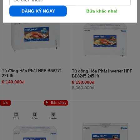
23%
ĐĂNG KÝ NGAY
Bữa khác nha!
Tủ đông Hòa Phát HPF BN6271
Tủ đông Hòa Phát Inverter HPF
271 lít
BD8245 245 lít
6.140.000đ
6.190.000đ
8.060.000đ
3%