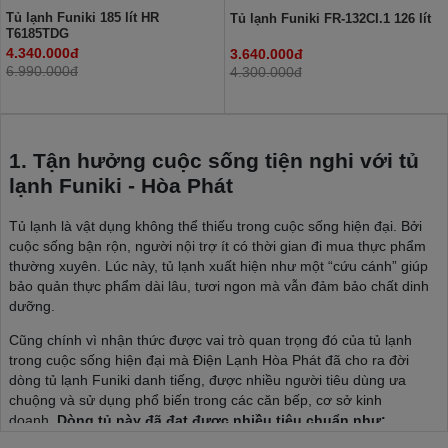
Tủ lạnh Funiki 185 lít HR
Tủ lạnh Funiki FR-132CI.1 126 lít
T6185TDG
4.340.000đ
3.640.000đ
6.990.000đ
4.300.000đ
1. Tận hưởng cuộc sống tiện nghi với tủ
lạnh Funiki - Hòa Phát
Tủ lạnh là vật dụng không thể thiếu trong cuộc sống hiện đại. Bởi
cuộc sống bận rộn, người nội trợ ít có thời gian đi mua thực phẩm
thường xuyên. Lúc này, tủ lạnh xuất hiện như một “cứu cánh” giúp
bảo quản thực phẩm dài lâu, tươi ngon mà vẫn đảm bảo chất dinh
dưỡng.
Cũng chính vì nhận thức được vai trò quan trọng đó của tủ lạnh
trong cuộc sống hiện đại mà Điện Lạnh Hòa Phát đã cho ra đời
dòng tủ lạnh Funiki danh tiếng, được nhiều người tiêu dùng ưa
chuộng và sử dụng phổ biến trong các căn bếp, cơ sở kinh
doanh.
Dòng tủ này đã đạt được nhiều tiêu chuẩn như: