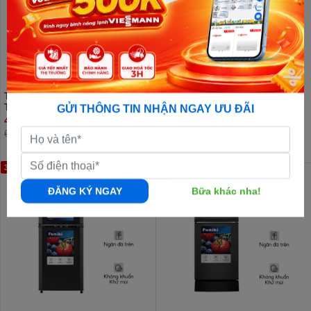
Tủ lạnh Funiki 209 lít HR
Tủ lạnh Funiki Inverter 185 lít HR
T6209TDG
T8185TDG
GỬI THÔNG TIN NHẬN NGAY ƯU ĐÃI
4.510.000đ
4.510.000đ
6.990.000đ
7.590.000đ
38%
15%
ĐĂNG KÝ NGAY
Bữa khác nha!