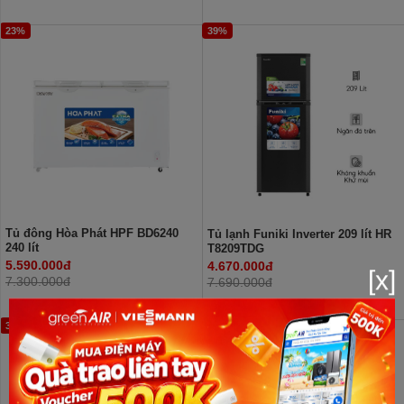
23%
39%
Tủ đông Hòa Phát HPF BD6240
Tủ lạnh Funiki Inverter 209 lít HR
240 lít
T8209TDG
5.590.000đ
4.670.000đ
[x]
7.300.000đ
7.690.000đ
35%
41%