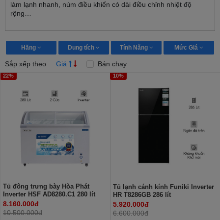
làm lạnh nhanh, núm điều khiển có dài điều chỉnh nhiệt độ
rộng…
Hãng
Dung tích
Tính Năng
Mức Giá
Sắp xếp theo
Giá
Bán chạy
22%
10%
Tủ đông trưng bày Hòa Phát
Tủ lạnh cánh kính Funiki Inverter
Inverter HSF AD8280.C1 280 lít
HR T8286GB 286 lít
8.160.000đ
5.920.000đ
10.500.000đ
6.600.000đ