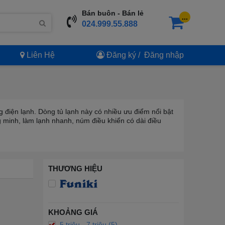
Bán buôn - Bán lẻ
...
024.999.55.888
Liên Hệ
Đăng ký
/
Đăng nhập
 điện lạnh. Dòng tủ lạnh này có nhiều ưu điểm nổi bật
 minh, làm lạnh nhanh, núm điều khiển có dài điều
THƯƠNG HIỆU
KHOẢNG GIÁ
5 triệu - 7 triệu (5)