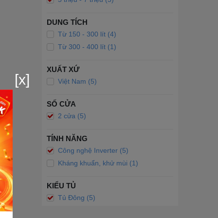
DUNG TÍCH
Từ 150 - 300 lít (4)
Từ 300 - 400 lít (1)
XUẤT XỨ
[x]
Việt Nam (5)
SỐ CỬA
2 cửa (5)
TÍNH NĂNG
Công nghệ Inverter (5)
Kháng khuẩn, khử mùi (1)
KIỂU TỦ
Tủ Đông (5)