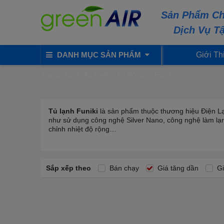
Sản Phẩm Ch
Dịch Vụ T
DANH MỤC SẢN PHẨM
Giới Th
Trang chủ
Tủ Lạnh - Tủ Đông
Funiki
Tủ lạnh Funiki
là sản phẩm thuộc thương hiệu Điện Lạn
như sử dụng công nghệ Silver Nano, công nghệ làm lạn
chỉnh nhiệt độ rộng…
Sắp xếp theo
Bán chạy
Giá tăng dần
Gi