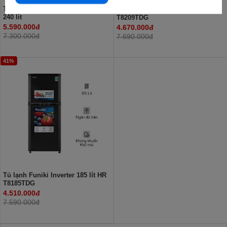
Tủ đông Hòa Phát HPF BD6240
Tủ lạnh Funiki Inverter 209 lít HR
240 lít
T8209TDG
5.590.000đ
4.670.000đ
7.300.000đ
7.690.000đ
41%
Tủ lạnh Funiki Inverter 185 lít HR
T8185TDG
4.510.000đ
7.590.000đ