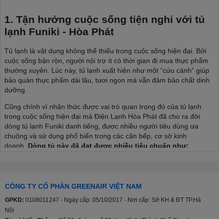
1. Tận hưởng cuộc sống tiện nghi với tủ
lạnh Funiki - Hòa Phát
Tủ lạnh là vật dụng không thể thiếu trong cuộc sống hiện đại. Bởi
cuộc sống bận rộn, người nội trợ ít có thời gian đi mua thực phẩm
thường xuyên. Lúc này, tủ lạnh xuất hiện như một “cứu cánh” giúp
bảo quản thực phẩm dài lâu, tươi ngon mà vẫn đảm bảo chất dinh
dưỡng.
Cũng chính vì nhận thức được vai trò quan trọng đó của tủ lạnh
trong cuộc sống hiện đại mà Điện Lạnh Hòa Phát đã cho ra đời
dòng tủ lạnh Funiki danh tiếng, được nhiều người tiêu dùng ưa
chuộng và sử dụng phổ biến trong các căn bếp, cơ sở kinh
doanh.
Dòng tủ này đã đạt được nhiều tiêu chuẩn như:
Tiêu chuẩn an toàn chung đối với các thiết bị điện gia dụng
và thiết bị điện tương tự TCVN 5699-1:2004.
Tiêu chuẩn cụ thể về mức độ an toàn đối với tủ lạnh, tủ đông
CÔNG TY CỔ PHẦN GREENAIR VIỆT NAM
lạnh thực phẩm và tủ đá TCVN 5699-2-24:1998.
GPKD:
0108011247 - Ngày cấp: 05/10/2017 - Nơi cấp: Sở KH & ĐT TP.Hà
Tiêu chuẩn năng lượng Việt Nam TCVN 7828:2016; TCVN
Nội
7829:2016.