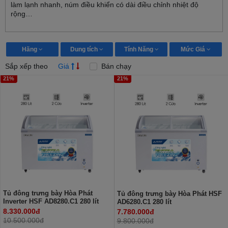
làm lạnh nhanh, núm điều khiển có dài điều chỉnh nhiệt độ
rộng…
Hãng
Dung tích
Tính Năng
Mức Giá
Sắp xếp theo
Giá
Bán chạy
21%
21%
Tủ đông trưng bày Hòa Phát
Tủ đông trưng bày Hòa Phát HSF
Inverter HSF AD8280.C1 280 lít
AD6280.C1 280 lít
8.330.000đ
7.780.000đ
10.500.000đ
9.800.000đ