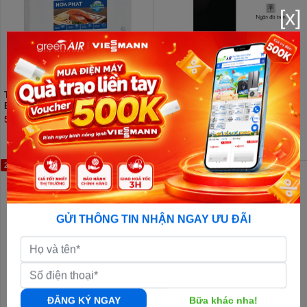
[x]
Tủ đông Hòa Phát Inverter HPF
Tủ lạnh cánh kính Funiki Inverter
BD8205 205 lít
HR T8286GB 286 lít
5.980.000đ
5.920.000đ
6.600.000đ
23%
39%
GỬI THÔNG TIN NHẬN NGAY ƯU ĐÃI
ĐĂNG KÝ NGAY
Bữa khác nha!