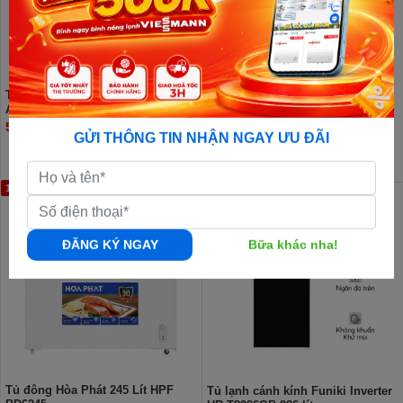
Tủ đông Hòa Phát 252 lít HPF
Tủ đông Hòa Phát HPF BD6205G
AD6252
205 lít
5.700.000đ
5.760.000đ
GỬI THÔNG TIN NHẬN NGAY ƯU ĐÃI
18%
10%
ĐĂNG KÝ NGAY
Bữa khác nha!
Tủ đông Hòa Phát 245 Lít HPF
Tủ lạnh cánh kính Funiki Inverter