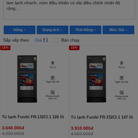
làm lạnh nhanh, núm điều khiển có dài điều chỉnh nhiệt độ
rộng…
Hãng
Dung tích
Tính Năng
Mức Giá
Sắp xếp theo
Giá
Bán chạy
15%
15%
Tủ lạnh Funiki FR-132CI.1 126 lít
Tủ lạnh Funiki FR-152CI.1 147 lít
3.640.000đ
3.910.000đ
4.300.000đ
4.550.000đ