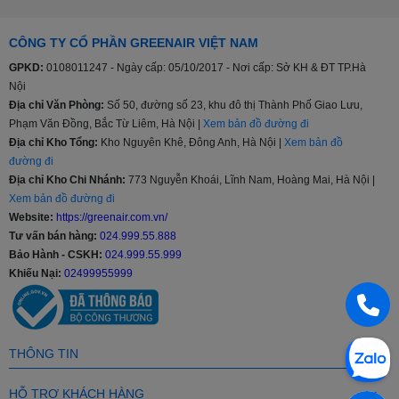
và thiết bị điện tương tự TCVN 5699-1:2004.
Tiêu chuẩn cụ thể về mức độ an toàn đối với tủ lạnh, tủ đông
CÔNG TY CỔ PHẦN GREENAIR VIỆT NAM
lạnh thực phẩm và tủ đá TCVN 5699-2-24:1998.
GPKD:
0108011247 - Ngày cấp: 05/10/2017 - Nơi cấp: Sở KH & ĐT TP.Hà
Tiêu chuẩn năng lượng Việt Nam TCVN 7828:2016; TCVN
Nội
7829:2016.
Địa chỉ Văn Phòng:
Số 50, đường số 23, khu đô thị Thành Phố Giao Lưu,
Quy chuẩn kỹ thuật quốc gia về tương thích điện từ đối với
thiết bị điện và điện tử gia dụng và các mục đích tương tự
Phạm Văn Đồng, Bắc Từ Liêm, Hà Nội |
Xem bản đồ đường đi
QCVN 9:2012/BKHCN.
Địa chỉ Kho Tổng:
Kho Nguyên Khê, Đông Anh, Hà Nội |
Xem bản đồ
đường đi
Đặc biệt, tủ lạnh Funiki còn chinh phục người dùng bởi các
Địa chỉ Kho Chi Nhánh:
773 Nguyễn Khoái, Lĩnh Nam, Hoàng Mai, Hà Nội |
ưu điểm như:
Xem bản đồ đường đi
Website:
https://greenair.com.vn/
Công nghệ Silver Nano
: Nano bạc có kích cỡ phân tử ở
Tư vấn bán hàng:
024.999.55.888
mức vi mô, chỉ từ 3 – 5 nano mét nên có thể bao bọc trực
Bảo Hành - CSKH:
024.999.55.999
tiếp lấy tế bào vi khuẩn, phá vỡ cấu trúc của tế bào, tiêu diệt
và ngăn chặn sự phát triển của vi khuẩn. Không những thế,
Khiếu Nại:
02499955999
công nghệ này còn giúp bảo quản thực phẩm tốt hơn, tươi
lâu hơn, trọn vẹn các dưỡng chất.
Mẫu mã đa dạng, chia ngăn khoa học
: Tủ lạnh Funiki có
đủ các dung tích từ 46 – 209l, có cả loại thường lẫn loại
THÔNG TIN
Inverter, cả loại làm lạnh trực tiếp lẫn làm lạnh gián tiếp với 2
màu cơ bản là bạc, đen. Một chiếc tủ có thể có nhiều ngăn
HỖ TRỢ KHÁCH HÀNG
để đựng các loại thực phẩm khác nhau như ngăn đá; hộp