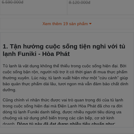
6.590.000đ
8.120.000đ
Xem thêm 19 sản phẩm
1. Tận hưởng cuộc sống tiện nghi với tủ
lạnh Funiki - Hòa Phát
Tủ lạnh là vật dụng không thể thiếu trong cuộc sống hiện đại. Bởi
cuộc sống bận rộn, người nội trợ ít có thời gian đi mua thực phẩm
thường xuyên. Lúc này, tủ lạnh xuất hiện như một “cứu cánh” giúp
bảo quản thực phẩm dài lâu, tươi ngon mà vẫn đảm bảo chất dinh
dưỡng.
Cũng chính vì nhận thức được vai trò quan trọng đó của tủ lạnh
trong cuộc sống hiện đại mà Điện Lạnh Hòa Phát đã cho ra đời
dòng tủ lạnh Funiki danh tiếng, được nhiều người tiêu dùng ưa
chuộng và sử dụng phổ biến trong các căn bếp, cơ sở kinh
doanh.
Dòng tủ này đã đạt được nhiều tiêu chuẩn như:
Tiêu chuẩn an toàn chung đối với các thiết bị điện gia dụng