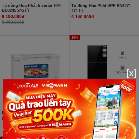
Tủ đông Hòa Phát Inverter HPF
Tủ đông Hòa Phát HPF BN6271
BD8245 245 lít
271 lít
6.190.000đ
6.140.000đ
8.060.000đ
10%
[x]
Tủ đông Hòa Phát Inverter HPF
Tủ lạnh cánh kính Funiki Inverter
BD8205 205 lít
HR T8286GB 286 lít
5.980.000đ
5.920.000đ
6.600.000đ