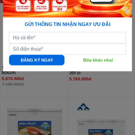
18%
GỬI THÔNG TIN NHẬN NGAY ƯU ĐÃI
ĐĂNG KÝ NGAY
Bữa khác nha!
Tủ đông Hòa Phát 245 Lít HPF
Tủ đông Hòa Phát HPF BD6205G
BD6245
205 lít
5.870.000đ
5.760.000đ
7.190.000đ