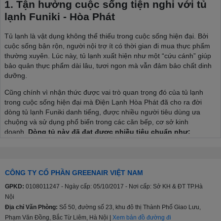
1. Tận hưởng cuộc sống tiện nghi với tủ
lạnh Funiki - Hòa Phát
Tủ lạnh là vật dụng không thể thiếu trong cuộc sống hiện đại. Bởi
cuộc sống bận rộn, người nội trợ ít có thời gian đi mua thực phẩm
thường xuyên. Lúc này, tủ lạnh xuất hiện như một “cứu cánh” giúp
bảo quản thực phẩm dài lâu, tươi ngon mà vẫn đảm bảo chất dinh
dưỡng.
Cũng chính vì nhận thức được vai trò quan trọng đó của tủ lạnh
trong cuộc sống hiện đại mà Điện Lạnh Hòa Phát đã cho ra đời
dòng tủ lạnh Funiki danh tiếng, được nhiều người tiêu dùng ưa
chuộng và sử dụng phổ biến trong các căn bếp, cơ sở kinh
doanh.
Dòng tủ này đã đạt được nhiều tiêu chuẩn như:
Tiêu chuẩn an toàn chung đối với các thiết bị điện gia dụng
và thiết bị điện tương tự TCVN 5699-1:2004.
Tiêu chuẩn cụ thể về mức độ an toàn đối với tủ lạnh, tủ đông
CÔNG TY CỔ PHẦN GREENAIR VIỆT NAM
lạnh thực phẩm và tủ đá TCVN 5699-2-24:1998.
GPKD:
0108011247 - Ngày cấp: 05/10/2017 - Nơi cấp: Sở KH & ĐT TP.Hà
Tiêu chuẩn năng lượng Việt Nam TCVN 7828:2016; TCVN
Nội
7829:2016.
Địa chỉ Văn Phòng:
Số 50, đường số 23, khu đô thị Thành Phố Giao Lưu,
Quy chuẩn kỹ thuật quốc gia về tương thích điện từ đối với
thiết bị điện và điện tử gia dụng và các mục đích tương tự
Phạm Văn Đồng, Bắc Từ Liêm, Hà Nội |
Xem bản đồ đường đi