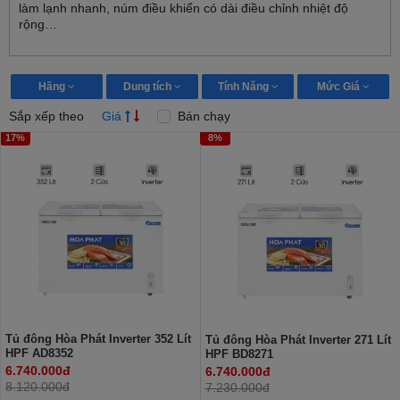
làm lạnh nhanh, núm điều khiển có dài điều chỉnh nhiệt độ
rộng…
Hãng
Dung tích
Tính Năng
Mức Giá
Sắp xếp theo
Giá
Bán chạy
17%
8%
Tủ đông Hòa Phát Inverter 352 Lít
Tủ đông Hòa Phát Inverter 271 Lít
HPF AD8352
HPF BD8271
6.740.000đ
6.740.000đ
8.120.000đ
7.230.000đ