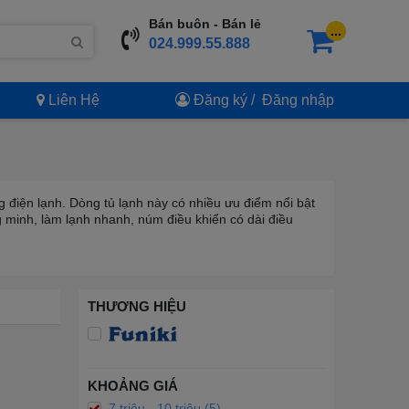
Bán buôn - Bán lẻ
...
024.999.55.888
Liên Hệ
Đăng ký
/
Đăng nhập
 điện lạnh. Dòng tủ lạnh này có nhiều ưu điểm nổi bật
 minh, làm lạnh nhanh, núm điều khiển có dài điều
THƯƠNG HIỆU
KHOẢNG GIÁ
7 triệu - 10 triệu (5)