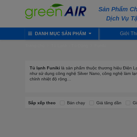
Sản Phẩm Ch
Dịch Vụ T
DANH MỤC SẢN PHẨM
Giới Th
Trang chủ
Tủ Lạnh - Tủ Đông
Funiki
Tủ lạnh Funiki
là sản phẩm thuộc thương hiệu Điện Lạn
như sử dụng công nghệ Silver Nano, công nghệ làm lạn
chỉnh nhiệt độ rộng…
Sắp xếp theo
Bán chạy
Giá tăng dần
Gi