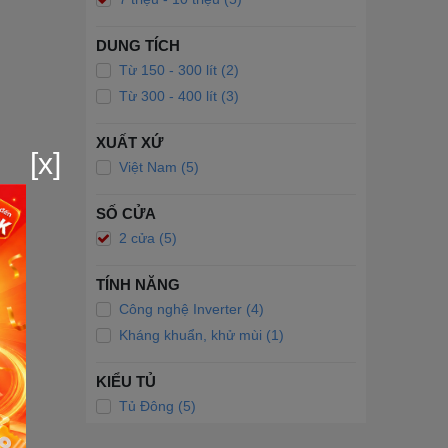
DUNG TÍCH
Từ 150 - 300 lít (2)
Từ 300 - 400 lít (3)
XUẤT XỨ
[x]
Việt Nam (5)
SỐ CỬA
2 cửa (5)
TÍNH NĂNG
Công nghệ Inverter (4)
Kháng khuẩn, khử mùi (1)
KIỂU TỦ
Tủ Đông (5)