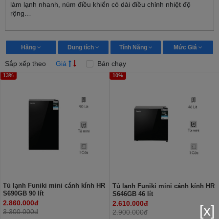
làm lạnh nhanh, núm điều khiển có dài điều chỉnh nhiệt độ
rộng…
Hãng
Dung tích
Tính Năng
Mức Giá
Sắp xếp theo
Giá
Bán chạy
13%
10%
Tủ lạnh Funiki mini cánh kính HR
Tủ lạnh Funiki mini cánh kính HR
S690GB 90 lít
S646GB 46 lít
2.860.000đ
2.610.000đ
[x]
3.300.000đ
2.900.000đ