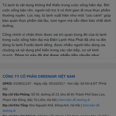
Tủ lạnh là vật dụng không thể thiếu trong cuộc sống hiện đại. Bởi
cuộc sống bận rộn, người nội trợ ít có thời gian đi mua thực phẩm
thường xuyên. Lúc này, tủ lạnh xuất hiện như một “cứu cánh” giúp
bảo quản thực phẩm dài lâu, tươi ngon mà vẫn đảm bảo chất dinh
dưỡng.
Cũng chính vì nhận thức được vai trò quan trọng đó của tủ lạnh
trong cuộc sống hiện đại mà Điện Lạnh Hòa Phát đã cho ra đời
dòng tủ lạnh Funiki danh tiếng, được nhiều người tiêu dùng ưa
chuộng và sử dụng phổ biến trong các căn bếp, cơ sở kinh
doanh.
Dòng tủ này đã đạt được nhiều tiêu chuẩn như:
Tiêu chuẩn an toàn chung đối với các thiết bị điện gia dụng
và thiết bị điện tương tự TCVN 5699-1:2004.
Tiêu chuẩn cụ thể về mức độ an toàn đối với tủ lạnh, tủ đông
CÔNG TY CỔ PHẦN GREENAIR VIỆT NAM
lạnh thực phẩm và tủ đá TCVN 5699-2-24:1998.
GPKD:
0108011247 - Ngày cấp: 05/10/2017 - Nơi cấp: Sở KH & ĐT TP.Hà
Tiêu chuẩn năng lượng Việt Nam TCVN 7828:2016; TCVN
Nội
7829:2016.
Địa chỉ Văn Phòng:
Số 50, đường số 23, khu đô thị Thành Phố Giao Lưu,
Quy chuẩn kỹ thuật quốc gia về tương thích điện từ đối với
thiết bị điện và điện tử gia dụng và các mục đích tương tự
Phạm Văn Đồng, Bắc Từ Liêm, Hà Nội |
Xem bản đồ đường đi
QCVN 9:2012/BKHCN.
Địa chỉ Kho Tổng:
Kho Nguyên Khê, Đông Anh, Hà Nội |
Xem bản đồ
đường đi
Đặc biệt, tủ lạnh Funiki còn chinh phục người dùng bởi các