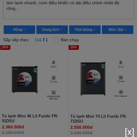
làm lạnh nhanh, núm điều khiển có dài điều chỉnh nhiệt độ
rộng…
Hãng
Dung tích
Tính Năng
Mức Giá
Sắp xếp theo
Giá
Bán chạy
26%
20%
Tủ lạnh Mini 46 Lít Funiki FR-
Tủ lạnh Mini 74 Lít Funiki FR-
51DSU
71DSU
2.360.000đ
2.550.000đ
[x]
3.190.000đ
3.190.000đ