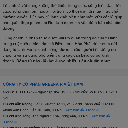
Tủ lạnh là vật dụng không thể thiếu trong cuộc sống hiện đại. Bởi
cuộc sống bận rộn, người nội trợ ít có thời gian đi mua thực phẩm
thường xuyên. Lúc này, tủ lạnh xuất hiện như một “cứu cánh” giúp
bảo quản thực phẩm dài lâu, tươi ngon mà vẫn đảm bảo chất dinh
dưỡng.
Cũng chính vì nhận thức được vai trò quan trọng đó của tủ lạnh
trong cuộc sống hiện đại mà Điện Lạnh Hòa Phát đã cho ra đời
dòng tủ lạnh Funiki danh tiếng, được nhiều người tiêu dùng ưa
chuộng và sử dụng phổ biến trong các căn bếp, cơ sở kinh
doanh.
Dòng tủ này đã đạt được nhiều tiêu chuẩn như:
Tiêu chuẩn an toàn chung đối với các thiết bị điện gia dụng
và thiết bị điện tương tự TCVN 5699-1:2004.
Tiêu chuẩn cụ thể về mức độ an toàn đối với tủ lạnh, tủ đông
CÔNG TY CỔ PHẦN GREENAIR VIỆT NAM
lạnh thực phẩm và tủ đá TCVN 5699-2-24:1998.
GPKD:
0108011247 - Ngày cấp: 05/10/2017 - Nơi cấp: Sở KH & ĐT TP.Hà
Tiêu chuẩn năng lượng Việt Nam TCVN 7828:2016; TCVN
Nội
7829:2016.
Địa chỉ Văn Phòng:
Số 50, đường số 23, khu đô thị Thành Phố Giao Lưu,
Quy chuẩn kỹ thuật quốc gia về tương thích điện từ đối với
thiết bị điện và điện tử gia dụng và các mục đích tương tự
Phạm Văn Đồng, Bắc Từ Liêm, Hà Nội |
Xem bản đồ đường đi
QCVN 9:2012/BKHCN.
Địa chỉ Kho Tổng:
Kho Nguyên Khê, Đông Anh, Hà Nội |
Xem bản đồ
đường đi
Đặc biệt, tủ lạnh Funiki còn chinh phục người dùng bởi các