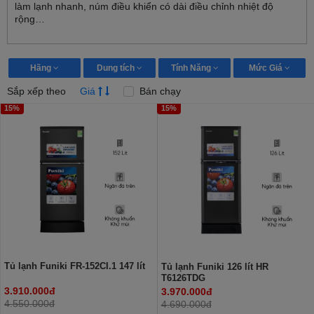
làm lạnh nhanh, núm điều khiển có dài điều chỉnh nhiệt độ
rộng…
Hãng
Dung tích
Tính Năng
Mức Giá
Sắp xếp theo
Giá
Bán chạy
15%
15%
Tủ lạnh Funiki FR-152CI.1 147 lít
Tủ lạnh Funiki 126 lít HR
T6126TDG
3.910.000đ
3.970.000đ
4.550.000đ
4.690.000đ