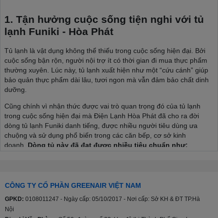
1. Tận hưởng cuộc sống tiện nghi với tủ
lạnh Funiki - Hòa Phát
Tủ lạnh là vật dụng không thể thiếu trong cuộc sống hiện đại. Bởi
cuộc sống bận rộn, người nội trợ ít có thời gian đi mua thực phẩm
thường xuyên. Lúc này, tủ lạnh xuất hiện như một “cứu cánh” giúp
bảo quản thực phẩm dài lâu, tươi ngon mà vẫn đảm bảo chất dinh
dưỡng.
Cũng chính vì nhận thức được vai trò quan trọng đó của tủ lạnh
trong cuộc sống hiện đại mà Điện Lạnh Hòa Phát đã cho ra đời
dòng tủ lạnh Funiki danh tiếng, được nhiều người tiêu dùng ưa
chuộng và sử dụng phổ biến trong các căn bếp, cơ sở kinh
doanh.
Dòng tủ này đã đạt được nhiều tiêu chuẩn như:
Tiêu chuẩn an toàn chung đối với các thiết bị điện gia dụng
và thiết bị điện tương tự TCVN 5699-1:2004.
Tiêu chuẩn cụ thể về mức độ an toàn đối với tủ lạnh, tủ đông
CÔNG TY CỔ PHẦN GREENAIR VIỆT NAM
lạnh thực phẩm và tủ đá TCVN 5699-2-24:1998.
GPKD:
0108011247 - Ngày cấp: 05/10/2017 - Nơi cấp: Sở KH & ĐT TP.Hà
Tiêu chuẩn năng lượng Việt Nam TCVN 7828:2016; TCVN
Nội
7829:2016.