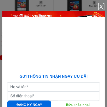
[x]
Tủ lạnh Funiki 209 lít HR
Tủ lạnh Funiki Inverter 185 lít HR
T6209TDG
T8185TDG
4.510.000đ
4.510.000đ
6.990.000đ
7.590.000đ
39%
10%
GỬI THÔNG TIN NHẬN NGAY ƯU ĐÃI
ĐĂNG KÝ NGAY
Bữa khác nha!