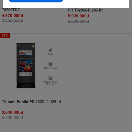
Tủ lạnh Funiki Inverter 209 lít HR
Tủ lạnh cánh kính Funiki Inverter
T8209TDG
HR T8286GB 286 lít
4.670.000đ
5.920.000đ
7.690.000đ
6.600.000đ
15%
Tủ lạnh Funiki FR-132CI.1 126 lít
3.640.000đ
4.300.000đ