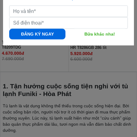
ĐĂNG KÝ NGAY
Bữa khác nha!
Tủ lạnh Funiki Inverter 209 lít HR
Tủ lạnh cánh kính Funiki Inverter
T8209TDG
HR T8286GB 286 lít
4.670.000đ
5.920.000đ
7.690.000đ
6.600.000đ
1. Tận hưởng cuộc sống tiện nghi với tủ
lạnh Funiki - Hòa Phát
Tủ lạnh là vật dụng không thể thiếu trong cuộc sống hiện đại. Bởi
cuộc sống bận rộn, người nội trợ ít có thời gian đi mua thực phẩm
thường xuyên. Lúc này, tủ lạnh xuất hiện như một “cứu cánh” giúp
bảo quản thực phẩm dài lâu, tươi ngon mà vẫn đảm bảo chất dinh
dưỡng.