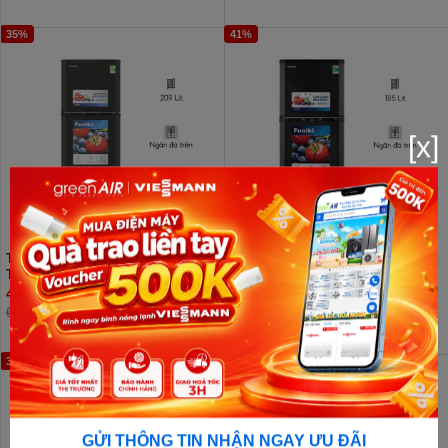
35%
41%
[x]
Tủ lạnh Funiki 209 lít HR
Tủ lạnh Funiki Inverter 185 lít HR
T6209TDG
T8185TDG
4.510.000đ
4.510.000đ
6.990.000đ
7.590.000đ
39%
10%
GỬI THÔNG TIN NHẬN NGAY ƯU ĐÃI