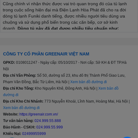
Cũng chính vì nhận thức được vai trò quan trọng đó của tủ lạnh
trong cuộc sống hiện đại mà Điện Lạnh Hòa Phát đã cho ra đời
dòng tủ lạnh Funiki danh tiếng, được nhiều người tiêu dùng ưa
chuộng và sử dụng phổ biến trong các căn bếp, cơ sở kinh
doanh.
Dòng tủ này đã đạt được nhiều tiêu chuẩn như:
Tiêu chuẩn an toàn chung đối với các thiết bị điện gia dụng
và thiết bị điện tương tự TCVN 5699-1:2004.
Tiêu chuẩn cụ thể về mức độ an toàn đối với tủ lạnh, tủ đông
CÔNG TY CỔ PHẦN GREENAIR VIỆT NAM
lạnh thực phẩm và tủ đá TCVN 5699-2-24:1998.
GPKD:
0108011247 - Ngày cấp: 05/10/2017 - Nơi cấp: Sở KH & ĐT TP.Hà
Tiêu chuẩn năng lượng Việt Nam TCVN 7828:2016; TCVN
Nội
7829:2016.
Địa chỉ Văn Phòng:
Số 50, đường số 23, khu đô thị Thành Phố Giao Lưu,
Quy chuẩn kỹ thuật quốc gia về tương thích điện từ đối với
thiết bị điện và điện tử gia dụng và các mục đích tương tự
Phạm Văn Đồng, Bắc Từ Liêm, Hà Nội |
Xem bản đồ đường đi
QCVN 9:2012/BKHCN.
Địa chỉ Kho Tổng:
Kho Nguyên Khê, Đông Anh, Hà Nội |
Xem bản đồ
đường đi
Đặc biệt, tủ lạnh Funiki còn chinh phục người dùng bởi các
Địa chỉ Kho Chi Nhánh:
773 Nguyễn Khoái, Lĩnh Nam, Hoàng Mai, Hà Nội |
ưu điểm như:
Xem bản đồ đường đi
Website:
https://greenair.com.vn/
Công nghệ Silver Nano
: Nano bạc có kích cỡ phân tử ở
Tư vấn bán hàng:
024.999.55.888
mức vi mô, chỉ từ 3 – 5 nano mét nên có thể bao bọc trực
Bảo Hành - CSKH:
024.999.55.999
tiếp lấy tế bào vi khuẩn, phá vỡ cấu trúc của tế bào, tiêu diệt
và ngăn chặn sự phát triển của vi khuẩn. Không những thế,
Khiếu Nại:
02499955999