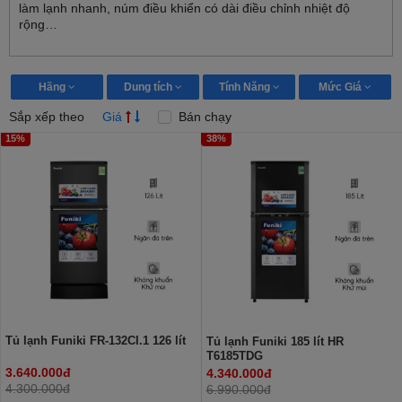
làm lạnh nhanh, núm điều khiển có dài điều chỉnh nhiệt độ
rộng…
Hãng
Dung tích
Tính Năng
Mức Giá
Sắp xếp theo
Giá
Bán chạy
15%
38%
Tủ lạnh Funiki FR-132CI.1 126 lít
Tủ lạnh Funiki 185 lít HR
T6185TDG
3.640.000đ
4.340.000đ
4.300.000đ
6.990.000đ