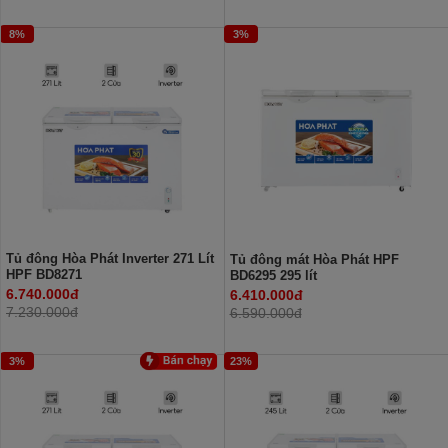
8%
3%
Tủ đông Hòa Phát Inverter 271 Lít
Tủ đông mát Hòa Phát HPF
HPF BD8271
BD6295 295 lít
6.740.000đ
6.410.000đ
7.230.000đ
6.590.000đ
3%
23%