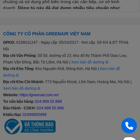
chuộng và sử dụng phổ biến trong các căn bếp, cơ sở kinh
doanh.
Dòng tủ này đã đạt được nhiều tiêu chuẩn như:
Tiêu chuẩn an toàn chung đối với các thiết bị điện gia dụng
và thiết bị điện tương tự TCVN 5699-1:2004.
Tiêu chuẩn cụ thể về mức độ an toàn đối với tủ lạnh, tủ đông
CÔNG TY CỔ PHẦN GREENAIR VIỆT NAM
lạnh thực phẩm và tủ đá TCVN 5699-2-24:1998.
GPKD:
0108011247 - Ngày cấp: 05/10/2017 - Nơi cấp: Sở KH & ĐT TP.Hà
Tiêu chuẩn năng lượng Việt Nam TCVN 7828:2016; TCVN
Nội
7829:2016.
Địa chỉ Văn Phòng:
Số 50, đường số 23, khu đô thị Thành Phố Giao Lưu,
Quy chuẩn kỹ thuật quốc gia về tương thích điện từ đối với
thiết bị điện và điện tử gia dụng và các mục đích tương tự
Phạm Văn Đồng, Bắc Từ Liêm, Hà Nội |
Xem bản đồ đường đi
QCVN 9:2012/BKHCN.
Địa chỉ Kho Tổng:
Kho Nguyên Khê, Đông Anh, Hà Nội |
Xem bản đồ
đường đi
Đặc biệt, tủ lạnh Funiki còn chinh phục người dùng bởi các
Địa chỉ Kho Chi Nhánh:
773 Nguyễn Khoái, Lĩnh Nam, Hoàng Mai, Hà Nội |
ưu điểm như:
Xem bản đồ đường đi
Website:
https://greenair.com.vn/
Công nghệ Silver Nano
: Nano bạc có kích cỡ phân tử ở
Tư vấn bán hàng:
024.999.55.888
mức vi mô, chỉ từ 3 – 5 nano mét nên có thể bao bọc trực
Bảo Hành - CSKH:
024.999.55.999
tiếp lấy tế bào vi khuẩn, phá vỡ cấu trúc của tế bào, tiêu diệt
và ngăn chặn sự phát triển của vi khuẩn. Không những thế,
Khiếu Nại:
02499955999
công nghệ này còn giúp bảo quản thực phẩm tốt hơn, tươi
lâu hơn, trọn vẹn các dưỡng chất.
Mẫu mã đa dạng, chia ngăn khoa học
: Tủ lạnh Funiki có
đủ các dung tích từ 46 – 209l, có cả loại thường lẫn loại