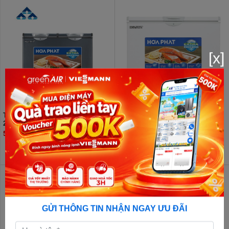
[x]
Tủ đông Hòa Phát HPF BD6205G
Tủ đông Hòa Phát 252 lít HPF
205 lít
AD6252
5.760.000đ
5.700.000đ
23%
GỬI THÔNG TIN NHẬN NGAY ƯU ĐÃI