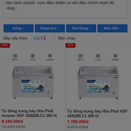
làm lạnh nhanh, núm điều khiển có dài điều chỉnh nhiệt độ
rộng…
Hãng
Dung tích
Tính Năng
Mức Giá
Sắp xếp theo
Giá
Bán chạy
22%
21%
Tủ đông trưng bày Hòa Phát
Tủ đông trưng bày Hòa Phát HSF
Inverter HSF AD8280.C1 280 lít
AD6280.C1 280 lít
8.160.000đ
7.780.000đ
10.500.000đ
9.800.000đ