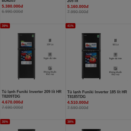
BD6205
205 lít
5.380.000đ
5.160.000đ
6.990.000đ
7.990.000đ
39%
41%
Tủ lạnh Funiki Inverter 209 lít HR
Tủ lạnh Funiki Inverter 185 lít HR
T8209TDG
T8185TDG
4.670.000đ
4.510.000đ
7.690.000đ
7.590.000đ
35%
38%