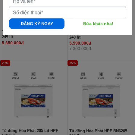
ĐĂNG KÝ NGAY
Bữa khác nha!
Tủ đông Hòa Phát HPF BN6245
Tủ đông Hòa Phát HPF BD6240
245 lít
240 lít
5.650.000đ
5.590.000đ
7.300.000đ
23%
35%
Tủ đông Hòa Phát 205 Lít HPF
Tủ đông Hòa Phát HPF BN6205