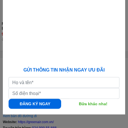
Máy hút ẩm kết hợp lọc không khí
Electrolux EDH16TRBD3
9.250.000đ
10.990.000đ
CÔNG TY CỔ PHẦN GREENAIR VIỆT NAM
GỬI THÔNG TIN NHẬN NGAY ƯU ĐÃI
GPKD:
0108011247 - Ngày cấp: 05/10/2017 - Nơi cấp: Sở KH & ĐT TP.Hà
Nội
Địa chỉ Văn Phòng:
Số 50, đường số 23, khu đô thị Thành Phố Giao Lưu,
Phạm Văn Đồng, Bắc Từ Liêm, Hà Nội |
Xem bản đồ đường đi
Địa chỉ Kho Tổng:
Kho Nguyên Khê, Đông Anh, Hà Nội |
Xem bản đồ
ĐĂNG KÝ NGAY
Bữa khác nha!
đường đi
Địa chỉ Kho Chi Nhánh:
773 Nguyễn Khoái, Lĩnh Nam, Hoàng Mai, Hà Nội |
Xem bản đồ đường đi
Website:
https://greenair.com.vn/
Tư vấn bán hàng:
024.999.55.888