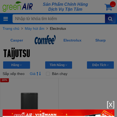
Sản Phẩm Chính Hãng
...
Dịch Vụ Tận Tâm
Trang chủ
Máy hút ẩm
Electrolux
Casper
Electrolux
Sharp
Hãng
Tính Năng
Diện Tích
Sắp xếp theo
Giá
Bán chạy
16%
[x]