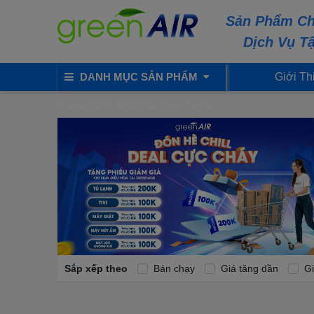
Sản Phẩm Ch
Dịch Vụ T
DANH MỤC SẢN PHẨM
Giới Th
Trang chủ
Điều Hòa Treo Tường
Sắp xếp theo
Bán chạy
Giá tăng dần
Gi