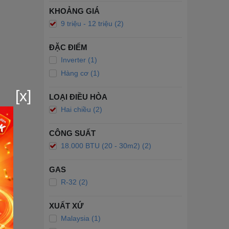
KHOẢNG GIÁ
9 triệu - 12 triệu (2)
ĐẶC ĐIỂM
Inverter (1)
Hàng cơ (1)
[x]
LOẠI ĐIỀU HÒA
Hai chiều (2)
CÔNG SUẤT
18.000 BTU (20 - 30m2) (2)
GAS
R-32 (2)
XUẤT XỨ
Malaysia (1)