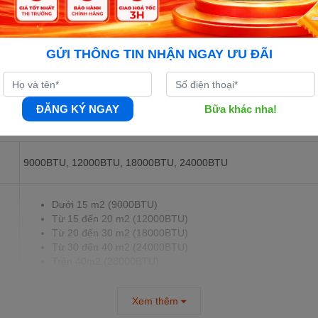
GỬI THÔNG TIN NHẬN NGAY ƯU ĐÃI
u hòa nhiệt độ và độ ẩm trong không gian, giúp mang lại bầu không khí
gặp khó khăn trong việc lựa chọn phù hợp. Hãy cùng Điện Máy Xanh tìm
ĐĂNG KÝ NGAY
Bữa khác nha!
9000BTU, 12000BTU, 18000BTU, 24000BTU
Dưới 15 m2 (9000BTU)
Từ 15 đến 20 m2 (12000BTU)
Từ 20 đến 30 m2 (18000BTU)
Từ 30 đến 40 m2 (24000BTU)
Trên 40m2 (28000BTU)
Xem thêm
điều hòa inverter
,
điều hòa không inverter