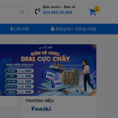
Bán buôn - Bán lẻ
...
024.999.55.888
Liên Hệ
Đăng ký
/
Đăng nhập
THƯƠNG HIỆU