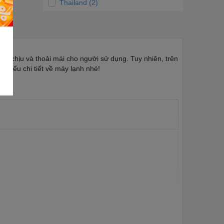
Thailand (2)
 dễ chịu và thoải mái cho người sử dụng. Tuy nhiên, trên
 hiểu chi tiết về máy lạnh nhé!