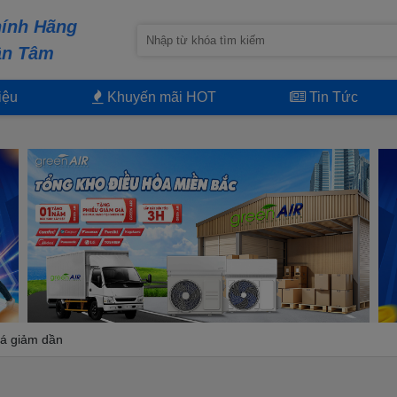
ính Hãng
ận Tâm
iệu
Khuyến mãi HOT
Tin Tức
á giảm dần