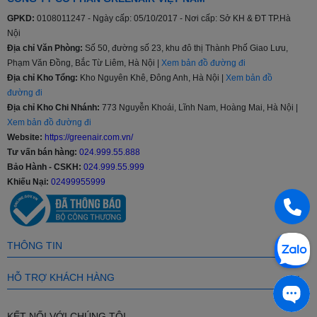
GPKD:
0108011247 - Ngày cấp: 05/10/2017 - Nơi cấp: Sở KH & ĐT TP.Hà
Công nghệ tiết kiệm
Nội
điều hòa inverter
,
điều hòa không inverter
điện
Địa chỉ Văn Phòng:
Số 50, đường số 23, khu đô thị Thành Phố Giao Lưu,
Phạm Văn Đồng, Bắc Từ Liêm, Hà Nội |
Xem bản đồ đường đi
Địa chỉ Kho Tổng:
Kho Nguyên Khê, Đông Anh, Hà Nội |
Xem bản đồ
Loại máy
1 chiều (chỉ làm lạnh)
,
2 chiều (có sưởi ấm)
đường đi
Địa chỉ Kho Chi Nhánh:
773 Nguyễn Khoái, Lĩnh Nam, Hoàng Mai, Hà Nội |
Xem bản đồ đường đi
Máy lạnh âm trần, máy lạnh treo
Kiểu dáng
Website:
https://greenair.com.vn/
tường, máy lạnh đứng
Tư vấn bán hàng:
024.999.55.888
Bảo Hành - CSKH:
024.999.55.999
Có Wifi, chỉnh bằng điện thoại
Khiếu Nại:
02499955999
Tạo ion lọc không khí
Màn hình hiển thị nhiệt độ trên dàn
lạnh
Hoạt động siêu êm Quiet
THÔNG TIN
Tiện ích
Chế độ ngủ đêm tránh buốt
Bộ lọc bụi mịn PM2.5
HỖ TRỢ KHÁCH HÀNG
Bộ lọc bụi mịn PM1.0
Hiển thị nhiệt độ trên dàn lạnh
Đảo gió 4 chiều
KẾT NỐI VỚI CHÚNG TÔI