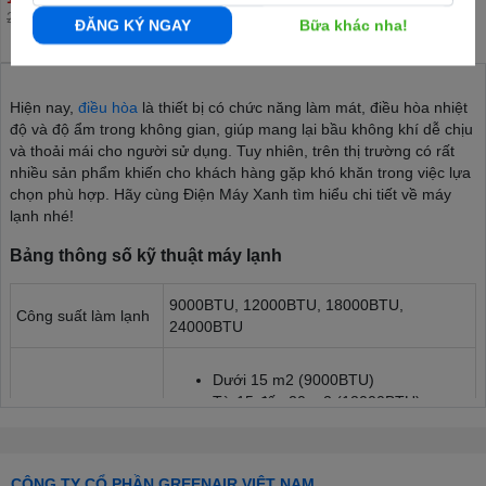
22.250.000đ
ĐĂNG KÝ NGAY
Bữa khác nha!
Hiện nay,
điều hòa
là thiết bị có chức năng làm mát, điều hòa nhiệt
độ và độ ẩm trong không gian, giúp mang lại bầu không khí dễ chịu
và thoải mái cho người sử dụng. Tuy nhiên, trên thị trường có rất
nhiều sản phẩm khiến cho khách hàng gặp khó khăn trong việc lựa
chọn phù hợp. Hãy cùng Điện Máy Xanh tìm hiểu chi tiết về máy
lạnh nhé!
Bảng thông số kỹ thuật máy lạnh
9000BTU, 12000BTU, 18000BTU,
Công suất làm lạnh
24000BTU
Dưới 15 m2 (9000BTU)
Từ 15 đến 20 m2 (12000BTU)
Phạm vi làm lạnh
Từ 20 đến 30 m2 (18000BTU)
hiệu quả
Từ 30 đến 40 m2 (24000BTU)
Trên 40m2 (28000BTU)
CÔNG TY CỔ PHẦN GREENAIR VIỆT NAM