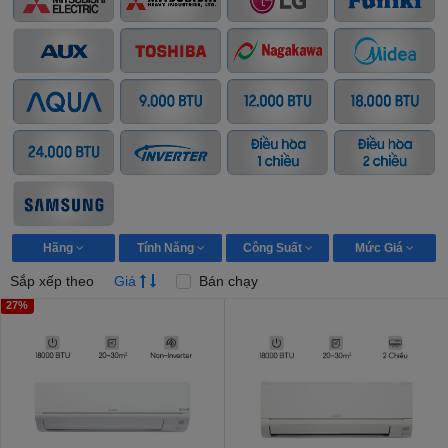
Hãng
Tính Năng
Công Suất
Mức Giá
Sắp xếp theo
Giá
Bán chạy
27%