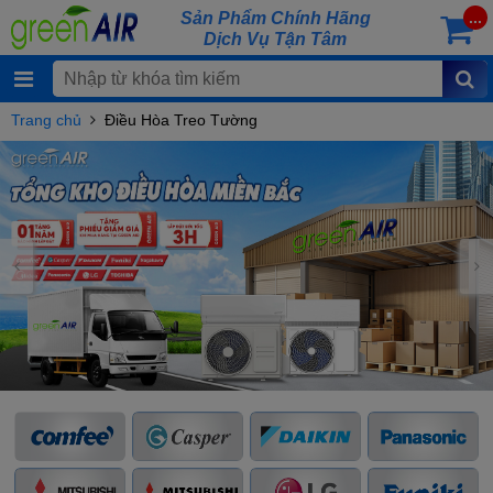
Sản Phẩm Chính Hãng
...
Dịch Vụ Tận Tâm
Trang chủ
Điều Hòa Treo Tường