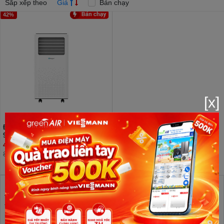
Sắp xếp theo
Giá
Bán chạy
42%
[x]
Điều hòa di động Casper 1 chiều
9000 BTU PC-09TL33
4.800.000đ
8.300.000đ
Điều hòa tủ đứng là dạng điều hòa thiết kế dạng tủ, công suất
thường lớn dành cho văn phòng hoặc hộ gia đình có diện tích
phòng đặt lớn.
Điều hòa cây
thường có thiết kế đẹp, dạng tủ phù