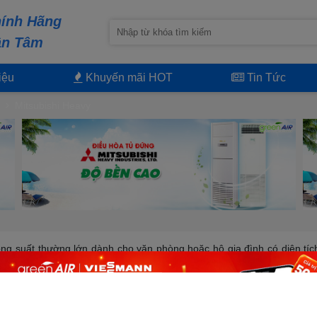
ính Hãng
ận Tâm
iệu
Khuyến mãi HOT
Tin Tức
Mitsubishi Heavy
công suất thường lớn dành cho văn phòng hoặc hộ gia đình có diện tíc
áy thường từ 36000BTU đến 100000BTU với thiết kế bao gồm dàn lạnh, 
c đặt ở dưới phía trước và hai bê hông máy.
ng cho phép lắp đặt ở bên ngoài mà không sợ mưa nắng. Tuy vậy cũng 