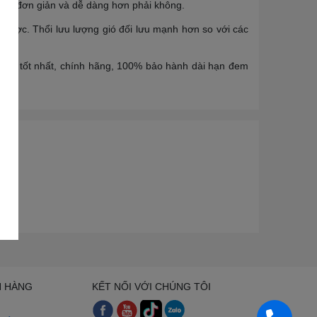
ở nên đơn giản và dễ dàng hơn phải không.
được. Thổi lưu lượng gió đối lưu mạnh hơn so với các
ượng tốt nhất, chính hãng, 100% bảo hành dài hạn đem
H HÀNG
KẾT NỐI VỚI CHÚNG TÔI