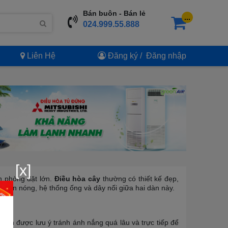
Bán buôn - Bán lẻ
...
024.999.55.888
Liên Hệ
Đăng ký
/
Đăng nhập
[x]
h phòng đặt lớn.
Điều hòa cây
thường có thiết kế đẹp,
dàn nóng, hệ thống ống và dây nối giữa hai dàn này.
vẫn được lưu ý tránh ánh nắng quá lâu và trực tiếp để