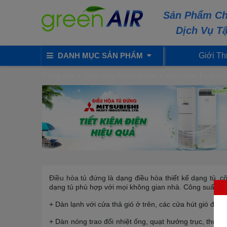
Sản Phẩm Ch
Dịch Vụ T
DANH MỤC SẢN PHẨM
Giới Th
Trang chủ
Điều Hòa Thương Mại
Điều Hòa Tủ Đứng
Điều hòa tủ đứng
là dạng điều hòa thiết kế dạng tủ, 
dạng tủ phù hợp với mọi không gian nhà. Công suất m
+ Dàn lạnh với cửa thả gió ở trên, các cửa hút gió đượ
+ Dàn nóng trao đổi nhiệt ống, quạt hướng trục, thườ