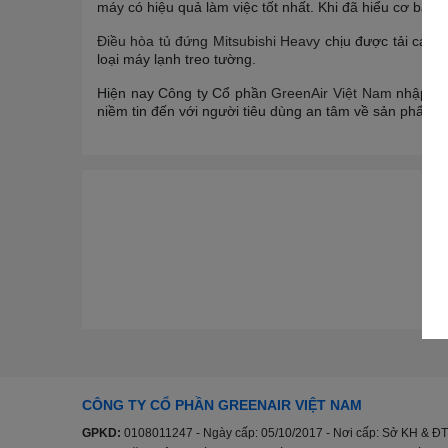
máy có hiệu quả làm việc tốt nhất. Khi đã hiểu cơ bản
Điều hòa tủ đứng Mitsubishi Heavy
chịu được tải cao,
loại máy lạnh treo tường.
Hiện nay Công ty Cổ phần
GreenAir Việt Nam
nhập khẩ
niềm tin đến với người tiêu dùng an tâm về sản phẩm. 
CÔNG TY CỔ PHẦN GREENAIR VIỆT NAM
GPKD:
0108011247 - Ngày cấp: 05/10/2017 - Nơi cấp: Sở KH & ĐT