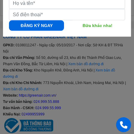
nhất.
ĐĂNG KÝ NGAY
Bữa khác nha!
CÔNG TY CỔ PHẦN GREENAIR VIỆT NAM
GPKD:
0108011247 - Ngày cấp: 05/10/2017 - Nơi cấp: Sở KH & ĐT TP.Hà
Nội
Địa chỉ Văn Phòng:
Số 50, đường số 23, khu đô thị Thành Phố Giao Lưu,
Phạm Văn Đồng, Bắc Từ Liêm, Hà Nội |
Xem bản đồ đường đi
Địa chỉ Kho Tổng:
Kho Nguyên Khê, Đông Anh, Hà Nội |
Xem bản đồ
đường đi
Địa chỉ Kho Chi Nhánh:
773 Nguyễn Khoái, Lĩnh Nam, Hoàng Mai, Hà Nội |
Xem bản đồ đường đi
Website:
https://greenair.com.vn/
Tư vấn bán hàng:
024.999.55.888
Bảo Hành - CSKH:
024.999.55.999
Khiếu Nại:
02499955999