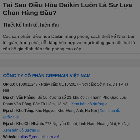
Tại Sao Điều Hòa Daikin Luôn Là Sự Lựa
Chọn Hàng Đầu?
Thiết kế tinh tế, hiện đại
Các sản phẩm điều hòa Daikin mang phong cách thiết kế Nhật Bản
tối giản, trang nhã, dễ dàng hòa hợp với mọi không gian nội thất từ
căn hộ gia đình đến văn phòng cao cấp.
Công nghệ làm lạnh đỉnh cao
Luồng gió Coanda / Comfortable Airflow:
Đưa luồng khí
CÔNG TY CỔ PHẦN GREENAIR VIỆT NAM
lạnh đi dọc theo trần nhà rồi tỏa đều khắp phòng, tránh thổi
trực tiếp vào người, mang lại cảm giác dễ chịu và bảo vệ sức
GPKD:
0108011247 - Ngày cấp: 05/10/2017 - Nơi cấp: Sở KH & ĐT TP.Hà
khỏe tối đa.
Nội
Địa chỉ Văn Phòng:
Số 50, đường số 23, khu đô thị Thành Phố Giao Lưu,
Làm lạnh nhanh Powerful:
Đạt nhiệt độ cài đặt chỉ trong 20
Phạm Văn Đồng, Bắc Từ Liêm, Hà Nội |
Xem bản đồ đường đi
phút sau khi khởi động, xua tan cái nóng oi bực tức thì.
Địa chỉ Kho Tổng:
Kho Nguyên Khê, Đông Anh, Hà Nội |
Xem bản đồ
Tiết kiệm điện năng tối ưu
đường đi
Địa chỉ Kho Chi Nhánh:
773 Nguyễn Khoái, Lĩnh Nam, Hoàng Mai, Hà Nội |
Công nghệ biến tần Inverter:
Điều chỉnh công suất máy
Xem bản đồ đường đi
nén linh hoạt, duy trì nhiệt độ ổn định và giúp tiết kiệm đáng
Website:
https://greenair.com.vn/