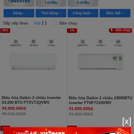
Hãng
Tính Năng
Công Suất
Mức Giá
Sắp xếp theo
Giá
Bán chạy
30%
1%
Điều hòa Daikin 2 chiều Inverter
Điều hòa Daikin 2 chiều 24000BTU
24.200 BTU FTXV71QVMV
inverter FTHF71VAVMV
34.500.000đ
31.650.000đ
49.016.000đ
31.950.000đ
[x]
11%
15%