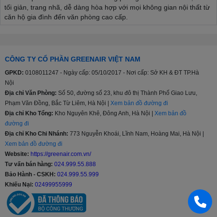
tối giản, trang nhã, dễ dàng hòa hợp với mọi không gian nội thất từ
căn hộ gia đình đến văn phòng cao cấp.
Công nghệ làm lạnh đỉnh cao
Luồng gió Coanda / Comfortable Airflow:
Đưa luồng khí
CÔNG TY CỔ PHẦN GREENAIR VIỆT NAM
lạnh đi dọc theo trần nhà rồi tỏa đều khắp phòng, tránh thổi
trực tiếp vào người, mang lại cảm giác dễ chịu và bảo vệ sức
GPKD:
0108011247 - Ngày cấp: 05/10/2017 - Nơi cấp: Sở KH & ĐT TP.Hà
khỏe tối đa.
Nội
Địa chỉ Văn Phòng:
Số 50, đường số 23, khu đô thị Thành Phố Giao Lưu,
Làm lạnh nhanh Powerful:
Đạt nhiệt độ cài đặt chỉ trong 20
Phạm Văn Đồng, Bắc Từ Liêm, Hà Nội |
Xem bản đồ đường đi
phút sau khi khởi động, xua tan cái nóng oi bực tức thì.
Địa chỉ Kho Tổng:
Kho Nguyên Khê, Đông Anh, Hà Nội |
Xem bản đồ
Tiết kiệm điện năng tối ưu
đường đi
Địa chỉ Kho Chi Nhánh:
773 Nguyễn Khoái, Lĩnh Nam, Hoàng Mai, Hà Nội |
Công nghệ biến tần Inverter:
Điều chỉnh công suất máy
Xem bản đồ đường đi
nén linh hoạt, duy trì nhiệt độ ổn định và giúp tiết kiệm đáng
Website:
https://greenair.com.vn/
kể chi phí tiền điện hàng tháng.
Tư vấn bán hàng:
024.999.55.888
Bảo Hành - CSKH:
024.999.55.999
Chế độ Econo:
Giới hạn mức tiêu thụ điện năng tối đa, ngăn
Khiếu Nại:
02499955999
ngừa tình trạng quá tải cầu dao khi sử dụng chung với nhiều
thiết bị điện khác.
Mắt thần thông minh (Intelligent Eye):
Sử dụng cảm biến