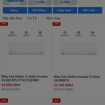
Hãng
Tính Năng
Công Suất
Mức Giá
Sắp xếp theo
Giá
Bán chạy
30%
15%
Điều hòa Daikin 2 chiều Inverter
Điều hòa Daikin Inverter 2 chiều
24.200 BTU FTXV71QVMV
18.000BTU
FTXV50QVMV/RXV50QVMV
34.500.000đ
21.100.000đ
49.016.000đ
24.570.000đ
30%
15%