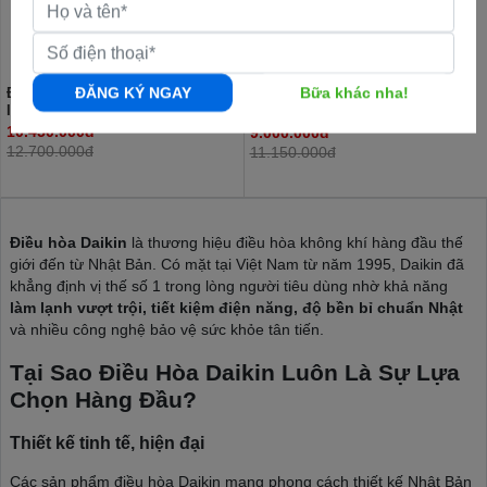
ĐĂNG KÝ NGAY
Bữa khác nha!
Điều hoà Daikin 9000 BTU 2 chiều
Điều hòa Daikin 12000 BTU 1
Inverter FTHF25XVMV
chiều FTF35XAV1V
10.450.000đ
9.000.000đ
12.700.000đ
11.150.000đ
Điều hòa Daikin
là thương hiệu điều hòa không khí hàng đầu thế
giới đến từ Nhật Bản. Có mặt tại Việt Nam từ năm 1995, Daikin đã
khẳng định vị thế số 1 trong lòng người tiêu dùng nhờ khả năng
làm lạnh vượt trội, tiết kiệm điện năng, độ bền bỉ chuẩn Nhật
và nhiều công nghệ bảo vệ sức khỏe tân tiến.
Tại Sao Điều Hòa Daikin Luôn Là Sự Lựa
Chọn Hàng Đầu?
Thiết kế tinh tế, hiện đại
Các sản phẩm điều hòa Daikin mang phong cách thiết kế Nhật Bản