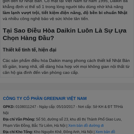
giới đến từ Nhật Bản. Có mặt tại Việt Nam từ năm 1995, Daikin đã
khẳng định vị thế số 1 trong lòng người tiêu dùng nhờ khả năng
làm lạnh vượt trội, tiết kiệm điện năng, độ bền bỉ chuẩn Nhật
và nhiều công nghệ bảo vệ sức khỏe tân tiến.
Tại Sao Điều Hòa Daikin Luôn Là Sự Lựa
Chọn Hàng Đầu?
Thiết kế tinh tế, hiện đại
Các sản phẩm điều hòa Daikin mang phong cách thiết kế Nhật Bản
tối giản, trang nhã, dễ dàng hòa hợp với mọi không gian nội thất từ
căn hộ gia đình đến văn phòng cao cấp.
Công nghệ làm lạnh đỉnh cao
Luồng gió Coanda / Comfortable Airflow:
Đưa luồng khí
CÔNG TY CỔ PHẦN GREENAIR VIỆT NAM
lạnh đi dọc theo trần nhà rồi tỏa đều khắp phòng, tránh thổi
trực tiếp vào người, mang lại cảm giác dễ chịu và bảo vệ sức
GPKD:
0108011247 - Ngày cấp: 05/10/2017 - Nơi cấp: Sở KH & ĐT TP.Hà
khỏe tối đa.
Nội
Địa chỉ Văn Phòng:
Số 50, đường số 23, khu đô thị Thành Phố Giao Lưu,
Làm lạnh nhanh Powerful:
Đạt nhiệt độ cài đặt chỉ trong 20
Phạm Văn Đồng, Bắc Từ Liêm, Hà Nội |
Xem bản đồ đường đi
phút sau khi khởi động, xua tan cái nóng oi bực tức thì.
Địa chỉ Kho Tổng:
Kho Nguyên Khê, Đông Anh, Hà Nội |
Xem bản đồ