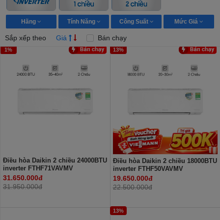
Hãng
Tính Năng
Công Suất
Mức Giá
Sắp xếp theo
Giá
Bán chạy
1%
13%
Điều hòa Daikin 2 chiều 24000BTU
Điều hòa Daikin 2 chiều 18000BTU
inverter FTHF71VAVMV
inverter FTHF50VAVMV
31.650.000đ
19.650.000đ
31.950.000đ
22.500.000đ
13%