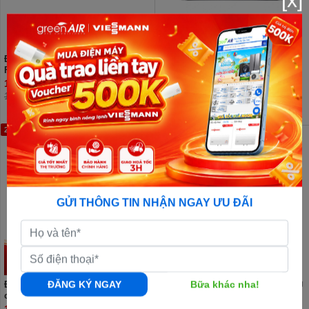
Điều hòa Daikin 18000BTU 1 chiều
Điều hòa Daikin 1 chiều
FTF50XV1V
12.000BTU inverter FTKF35ZVMV
13.950.000đ
11.250.000đ
16.100.000đ
12.970.000đ
20%
GỬI THÔNG TIN NHẬN NGAY ƯU ĐÃI
ĐĂNG KÝ NGAY
Bữa khác nha!
Điều hòa Daikin 12000 BTU 1
Điều hòa Daikin 1 chiều 9.000BTU
chiều inverter FTKB35ZVMV
inverter FTKF25ZVMV