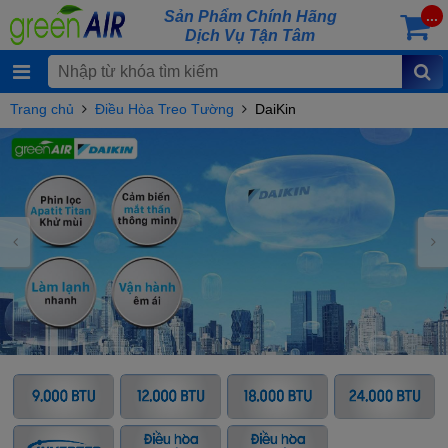
Sản Phẩm Chính Hãng
...
Dịch Vụ Tận Tâm
Trang chủ
Điều Hòa Treo Tường
DaiKin