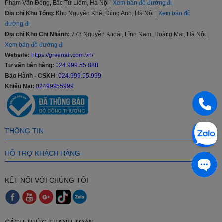
Phạm Văn Đồng, Bắc Từ Liêm, Hà Nội |
Xem bản đồ đường đi
Địa chỉ Kho Tổng:
Kho Nguyên Khê, Đông Anh, Hà Nội |
Xem bản đồ
Tiết kiệm điện năng vượt trội với Inverter & Econo
đường đi
Địa chỉ Kho Chi Nhánh:
773 Nguyễn Khoái, Lĩnh Nam, Hoàng Mai, Hà Nội |
Dòng
điều hòa Daikin 12000 BTU Inverter
tích hợp chế độ
Econo
Xem bản đồ đường đi
kết hợp cùng công nghệ
Mắt thần thông minh (Intelligent Eye)
giúp nhận biết chuyển động người dùng, tự động điều chỉnh nhiệt
Website:
https://greenair.com.vn/
độ để tối ưu hóa điện năng tiêu thụ hàng tháng.
Tư vấn bán hàng:
024.999.55.888
Bảo Hành - CSKH:
024.999.55.999
Hoạt động êm ái, bền bỉ chuẩn Nhật
Khiếu Nại:
02499955999
Sử dụng
máy nén dạng Swing độc quyền
, máy vận hành mượt
mà, không gây tiếng ồn ảnh hưởng tới giấc ngủ hay không gian làm
việc. Dàn tản nhiệt mạ lớp chống ăn mòn giúp máy chống chịu tốt
trước các tác động của thời tiết khắc nghiệt.
THÔNG TIN
Các Dòng Điều Hòa Daikin 12000 BTU Phổ
HỖ TRỢ KHÁCH HÀNG
Biến
KẾT NỐI VỚI CHÚNG TÔI
Dòng
Không Gian Phù
Sản
Đặc Điểm Nổi Bật
Hợp
Phẩm
Daikin
Tập trung làm mát mùa hè, cấu
Phòng ít sử dụng
CÁCH THỨC THANH TOÁN