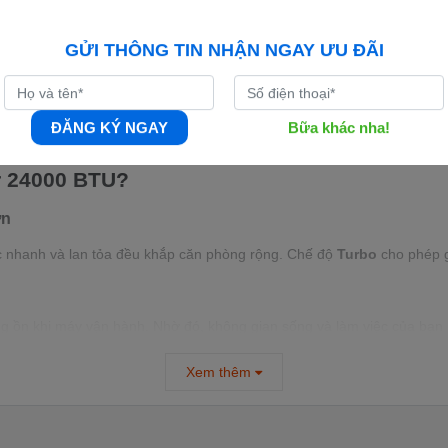
GỬI THÔNG TIN NHẬN NGAY ƯU ĐÃI
 công suất lớn, giải pháp làm mát vượt trội dành cho các không gian c
 mại.
ết kiệm điện năng
cùng mức giá cực kỳ cạnh tranh, máy lạnh Casper 
ĐĂNG KÝ NGAY
Bữa khác nha!
r 24000 BTU?
ớn
ực nhanh và lan tỏa đều khắp căn phòng rộng. Chế độ
Turbo
cho phép gi
ếng ồn khi máy vận hành. Nhờ đó, không gian sống và làm việc của bạn 
Xem thêm
ông nghệ biến tần
i-Saving
giúp duy trì nhiệt độ ổn định, tiết kiệm từ
30