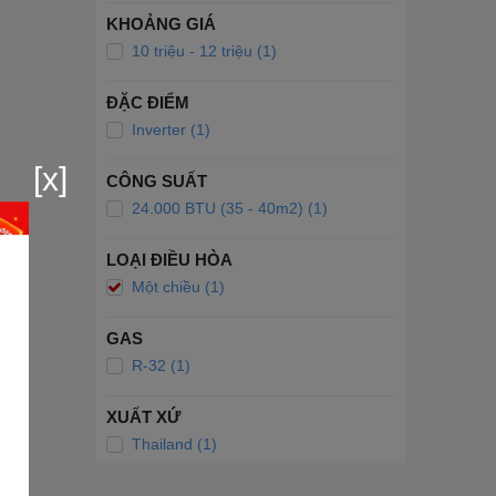
KHOẢNG GIÁ
10 triệu - 12 triệu (1)
ĐẶC ĐIỂM
Inverter (1)
[x]
CÔNG SUẤT
24.000 BTU (35 - 40m2) (1)
LOẠI ĐIỀU HÒA
Một chiều (1)
GAS
R-32 (1)
XUẤT XỨ
Thailand (1)