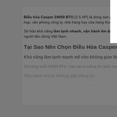
Điều hòa Casper 24000 BTU
(2.5 HP) là dòng sản phẩm
họp, văn phòng công ty, nhà hàng hay cửa hàng thương
Sở hữu khả năng
làm lạnh nhanh, vận hành êm ái, ti
người tiêu dùng Việt Nam.
Tại Sao Nên Chọn Điều Hòa Caspe
Khả năng làm lạnh mạnh mẽ cho không gian l
Với công suất 24000 BTU, máy tạo ra luồng khí lạnh c
Vận hành êm ái, không gây tiếng ồn
Thiết kế dàn lạnh nguyên khối giúp giảm thiểu tối đa ti
Tiết kiệm điện năng vượt trội
Dòng
điều hòa Casper 24000 BTU Inverter
trang bị c
thường.