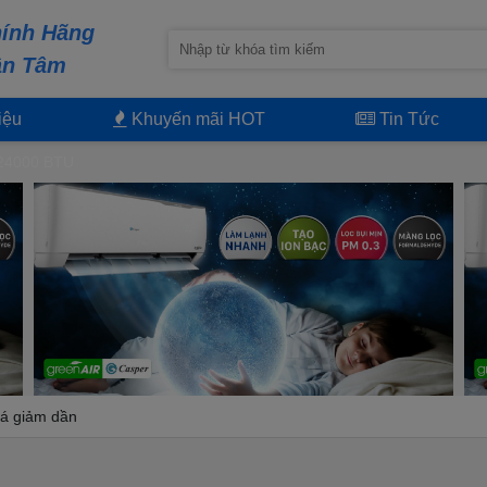
ính Hãng
ận Tâm
iệu
Khuyến mãi HOT
Tin Tức
24000 BTU
á giảm dần