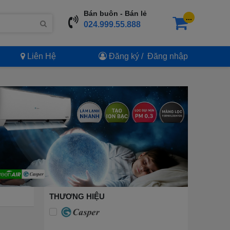
Bán buôn - Bán lẻ
...
024.999.55.888
Liên Hệ
Đăng ký
/
Đăng nhập
THƯƠNG HIỆU