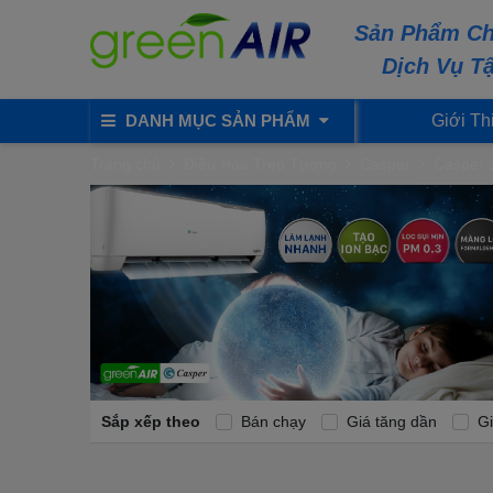
Sản Phẩm Ch
Dịch Vụ T
DANH MỤC SẢN PHẨM
Giới Th
Trang chủ
Điều Hòa Treo Tường
Casper
Casper 
Sắp xếp theo
Bán chạy
Giá tăng dần
Gi