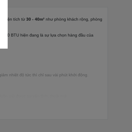
ó diện tích từ
30 - 40m²
như phòng khách rộng, phòng
24000 BTU hiện đang là sự lựa chọn hàng đầu của
ảm nhiệt độ tức thì chỉ sau vài phút khởi động.
luôn giữ được sự yên tĩnh, thoải mái.
% - 70% điện năng tiêu thụ
so với dòng máy cơ thông