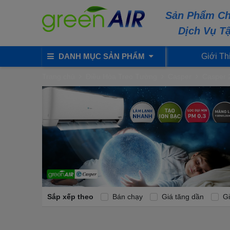
Sản Phẩm Ch
Dịch Vụ T
DANH MỤC SẢN PHẨM
Giới Th
Trang chủ
Điều Hòa Treo Tường
Casper
Casper 
Sắp xếp theo
Bán chạy
Giá tăng dần
Gi