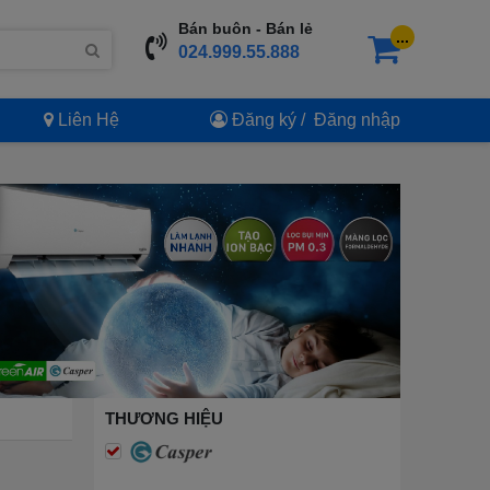
Bán buôn - Bán lẻ
...
024.999.55.888
Liên Hệ
Đăng ký
/
Đăng nhập
THƯƠNG HIỆU