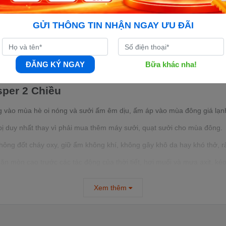
GỬI THÔNG TIN NHẬN NGAY ƯU ĐÃI
 giải pháp điều hòa không khí lý tưởng cho các gia đình sống tại miền
giúp tiết kiệm tối đa chi phí mua sắm thiết bị sưởi riêng biệt.
cùng chính sách bảo hành uy tín (
3 năm toàn bộ máy, 5 năm cho má
ĐĂNG KÝ NGAY
Bữa khác nha!
sper 2 Chiều
vào mùa hè oi nóng và sưởi ấm êm dịu, ấm áp vào mùa đông giá lạn
 bị duy nhất thay vì phải mua thêm máy sưởi, quạt sưởi cho mùa đông.
ng đốt cháy oxy, giữ ẩm không khí, không gây khô da hay khó thở, rất
 mòn cao trước các tác động của thời tiết, hơi muối và mưa axit, kéo 
 Phổ Biến
Xem thêm
)
 hoạt động bền bỉ, dễ sử dụng, chi phí sửa chữa và bảo dưỡng rẻ.