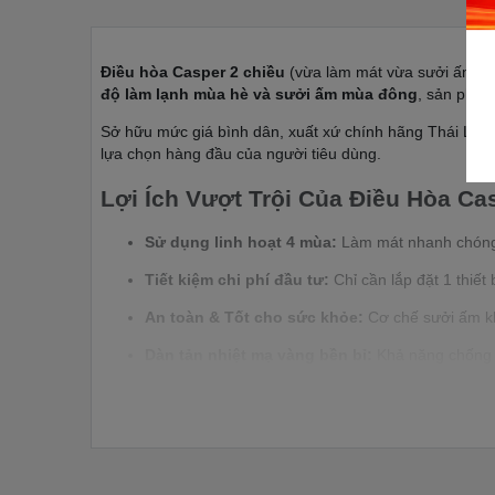
Điều hòa Casper 2 chiều
(vừa làm mát vừa sưởi ấm) là
độ làm lạnh mùa hè và sưởi ấm mùa đông
, sản phẩm 
Sở hữu mức giá bình dân, xuất xứ chính hãng Thái Lan 
lựa chọn hàng đầu của người tiêu dùng.
Lợi Ích Vượt Trội Của Điều Hòa Ca
Sử dụng linh hoạt 4 mùa:
Làm mát nhanh chóng 
Tiết kiệm chi phí đầu tư:
Chỉ cần lắp đặt 1 thiết
An toàn & Tốt cho sức khỏe:
Cơ chế sưởi ấm khô
Dàn tản nhiệt mạ vàng bền bỉ:
Khả năng chống ăn
Các Dòng Điều Hòa Casper 2 Chiều
Điều hòa Casper 2 chiều hàng cơ (Non-Inverter
Đặc điểm:
Tốc độ làm lạnh và sưởi ấm cực nhanh,