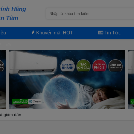
ính Hãng
ận Tâm
iệu
Khuyến mãi HOT
Tin Tức
2 chiều
á giảm dần