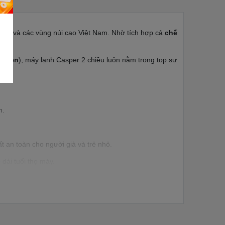
 Bắc và các vùng núi cao Việt Nam. Nhờ tích hợp cả
chế
y nén
), máy lạnh Casper 2 chiều luôn nằm trong top sự
h.
 an toàn cho người già và trẻ nhỏ.
dài tuổi thọ máy.