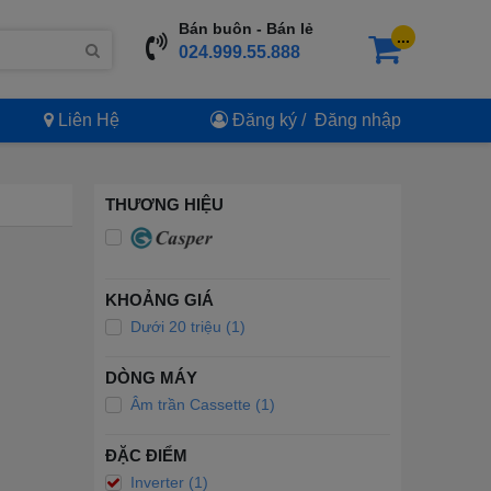
Bán buôn - Bán lẻ
...
024.999.55.888
Liên Hệ
Đăng ký
/
Đăng nhập
THƯƠNG HIỆU
KHOẢNG GIÁ
Dưới 20 triệu (1)
DÒNG MÁY
Âm trần Cassette (1)
ĐẶC ĐIỂM
Inverter (1)