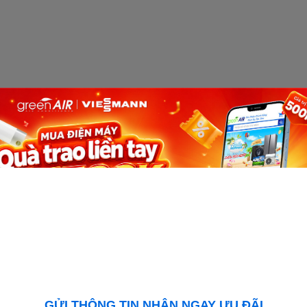
 Hòa Âm Trần Cassette Casper giá đại lý rẻ nhất Hà Nội, 
GỬI THÔNG TIN NHẬN NGAY ƯU ĐÃI