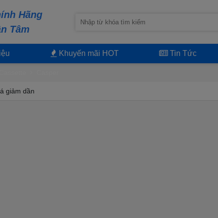
ính Hãng
ận Tâm
iệu
Khuyến mãi HOT
Tin Tức
Cassette
Casper
á giảm dần