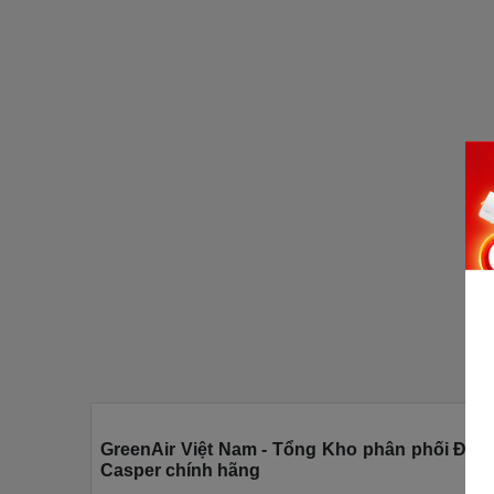
GreenAir Việt Nam - Tổng Kho phân phối Điều
Casper chính hãng