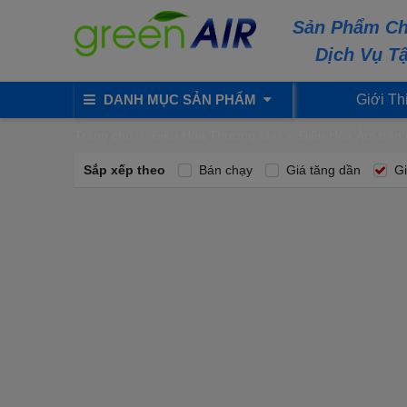
Sản Phẩm Ch
Dịch Vụ T
DANH MỤC SẢN PHẨM
Giới Th
Trang chủ
Điều Hòa Thương Mại
Điều Hòa Âm trần 
Sắp xếp theo
Bán chạy
Giá tăng dần
Gi