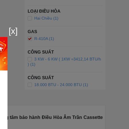
LOẠI ĐIỀU HÒA
Hai Chiều (1)
[x]
GAS
R-410A (1)
CÔNG SUẤT
3 KW - 6 KW ( 1KW =3412,14 BTU/h
) (1)
CÔNG SUẤT
18.000 BTU - 24.000 BTU (1)
Trung tâm bảo hành Điều Hòa Âm Trần Cassette