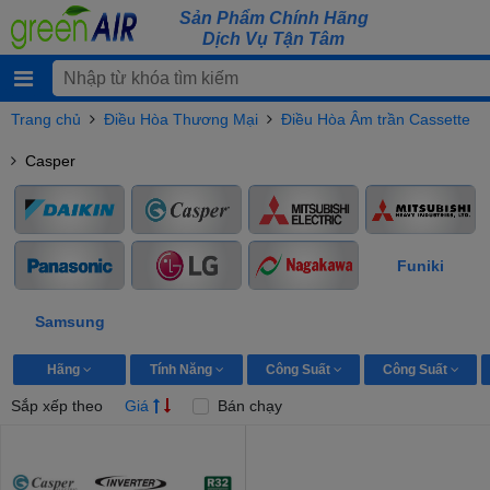
Sản Phẩm Chính Hãng
Dịch Vụ Tận Tâm
Trang chủ
Điều Hòa Thương Mại
Điều Hòa Âm trần Cassette
Casper
Funiki
Samsung
Hãng
Tính Năng
Công Suất
Công Suất
Sắp xếp theo
Giá
Bán chạy