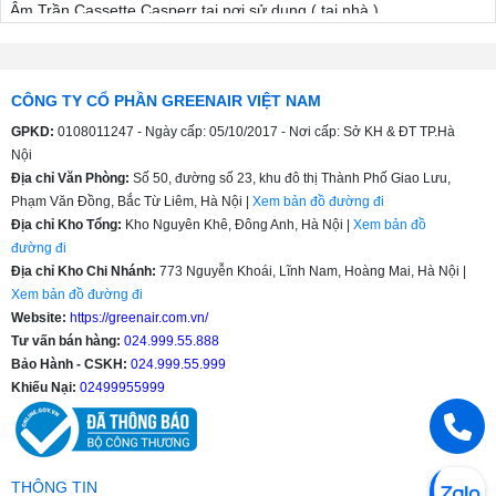
Âm Trần Cassette Casperr tại nơi sử dụng ( tại nhà ).
Tổng quan về điều hòa âm trần Cassette Casper mà bạn
nên biết:
CÔNG TY CỔ PHẦN GREENAIR VIỆT NAM
Khả năng làm lạnh/sưởi ấm nhanh chóng
GPKD:
0108011247 - Ngày cấp: 05/10/2017 - Nơi cấp: Sở KH & ĐT TP.Hà
Mặt panel thiết kế 4 cửa gió giúp phân bổ luồng gió đồng đều theo
Nội
cả 4 hướng, luồng gió thổi mạnh, làm lạnh nhanh, giúp người dùng
Địa chỉ Văn Phòng:
Số 50, đường số 23, khu đô thị Thành Phố Giao Lưu,
nhanh chóng cảm nhận được cảm giác mát lạnh một cách nhanh
Phạm Văn Đồng, Bắc Từ Liêm, Hà Nội |
Xem bản đồ đường đi
chóng.
Địa chỉ Kho Tổng:
Kho Nguyên Khê, Đông Anh, Hà Nội |
Xem bản đồ
đường đi
Máy Điều Hòa Âm Trần Cassette Casper có thể tương thích với
Địa chỉ Kho Chi Nhánh:
773 Nguyễn Khoái, Lĩnh Nam, Hoàng Mai, Hà Nội |
nhiều địa hình lắp đặt khác nhau. Có thể lắp đặt ở những địa điểm
Xem bản đồ đường đi
nhiều bụi bẩn mà không lo lắng ảnh hưởng tới chất lượng làm lạnh
của máy.
Website:
https://greenair.com.vn/
Tư vấn bán hàng:
024.999.55.888
Chức năng tự điều chỉnh nhiệt độ tối ưu Ifeel: Điều khiển từ xa của
Bảo Hành - CSKH:
024.999.55.999
máy Casper được gắn bộ phận cảm biến nhiệt có thể cảm nhận
Khiếu Nại:
02499955999
nhiệt độ cơ thể người sử dụng, khi kích hoạt chức năng ifeel máy
điều hòa sẽ điều chỉnh nhiệt độ tối ưu cho người sử dụng đem lại
cảm giác thoải mái nhất.
Bộ lọc Multi Filters:
Điều Hòa Cassette Casper
giá rẻ được trang
THÔNG TIN