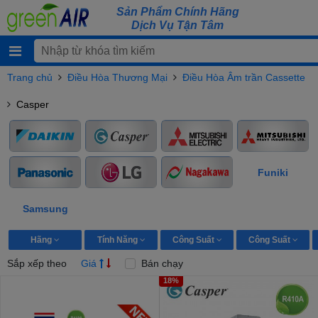
Sản Phẩm Chính Hãng
Dịch Vụ Tận Tâm
Trang chủ
Điều Hòa Thương Mại
Điều Hòa Âm trần Cassette
Casper
Funiki
Samsung
Hãng
Tính Năng
Công Suất
Công Suất
Sắp xếp theo
Giá
Bán chạy
18%