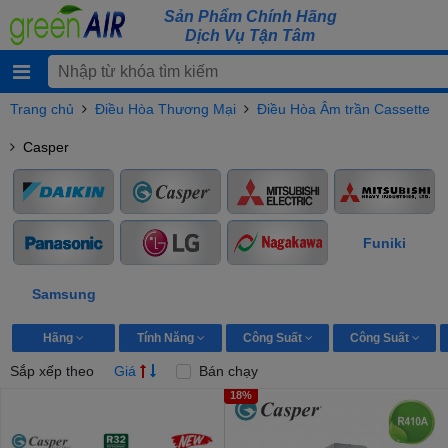
Sản Phẩm Chính Hãng
Dịch Vụ Tận Tâm
Trang chủ
Điều Hòa Thương Mại
Điều Hòa Âm trần Cassette
Casper
Funiki
Samsung
Hãng
Tính Năng
Công Suất
Công Suất
Sắp xếp theo
Giá
Bán chạy
18%