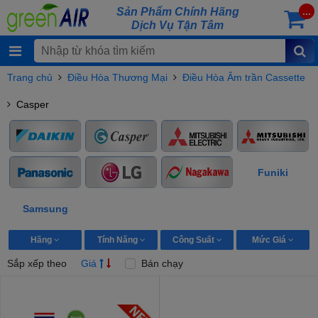
Sản Phẩm Chính Hãng
...
Dịch Vụ Tận Tâm
Trang chủ
Điều Hòa Thương Mại
Điều Hòa Âm trần Cassette
Casper
Funiki
Samsung
Hãng
Tính Năng
Công Suất
Mức Giá
Sắp xếp theo
Giá
Bán chạy