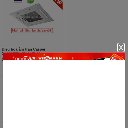
[x]
Điều hòa âm trần Casper
24.000BTU CH-24TL22
26.500.000đ
GreenAir Việt Nam - Tổng Kho phân phối Điều Hòa Âm
Trần Cassette Casper giá đại lý rẻ nhất Hà Nội, Trung
tâm bảo hành Điều Hòa Âm Trần Cassette Casper chính
hãng
Khi mua sản phẩm Điều Hòa Âm Trần Cassette Casper tại Green
Air khách hàng sẽ nhận những sản phẩm Điều Hòa Âm Trần
Cassette Casper chính hãng mức giá rẻ nhất thị trường, chất lượng