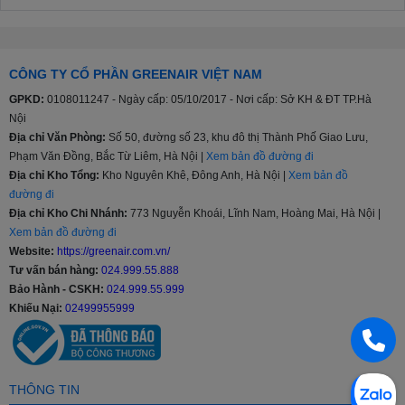
- Thanh toán Điều hòa 9000 BTU đa dạng, nhanh chóng, linh động,
thuận tiện bằng tiền mặt, cà thẻ pos tại nhà, chuyển khoản hoặc trả
góp.
CÔNG TY CỔ PHẦN GREENAIR VIỆT NAM
- Gọi đến số Hotline: 024 999 55 888 Quý khách sẽ được tư vấn
miễn phí, hỗ trợ giải đáp mọi thắc mắc, hỗ trợ kỹ thuật, hướng dẫn
GPKD:
0108011247 - Ngày cấp: 05/10/2017 - Nơi cấp: Sở KH & ĐT TP.Hà
sử dụng Điều hòa 9000 BTU.
Nội
Địa chỉ Văn Phòng:
Số 50, đường số 23, khu đô thị Thành Phố Giao Lưu,
- Tại GreenAir Việt Nam có đội ngũ nhân viên lắp đặt chuyên
Phạm Văn Đồng, Bắc Từ Liêm, Hà Nội |
Xem bản đồ đường đi
nghiệp, tay nghề cao, đảm bảo và nhanh chóng bảo hành Điều hòa
Địa chỉ Kho Tổng:
Kho Nguyên Khê, Đông Anh, Hà Nội |
Xem bản đồ
9000 BTU tại nơi sử dụng ( tại nhà ).
đường đi
- Nếu Khách Hàng có nhu cầu mua Điều hòa 9000 BTU với số
Địa chỉ Kho Chi Nhánh:
773 Nguyễn Khoái, Lĩnh Nam, Hoàng Mai, Hà Nội |
lượng lớn hoặc các Đại Lý bán buôn - bán lẻ vui lòng liên hệ đến số
Xem bản đồ đường đi
Hotline: 024 999 55 888 để nhận được mức giá ưu đãi "hấp dẫn"
Website:
https://greenair.com.vn/
nhất cùng các chính sách hỗ trợ.
Tư vấn bán hàng:
024.999.55.888
Bảo Hành - CSKH:
024.999.55.999
- Khách hàng là nhà thầu, Xây dựng công trình lớn muốn hỗ trợ về
Khiếu Nại:
02499955999
thiết kế, tư vấn về kỹ thuật, đưa ra các giải pháp tối ưu nhất cũng
như cần kỹ thuật viên thi công lắp đặt tại công trình vui lòng Liên
Hệ: 024 999 55 888 để được hỗ trợ.
THÔNG TIN