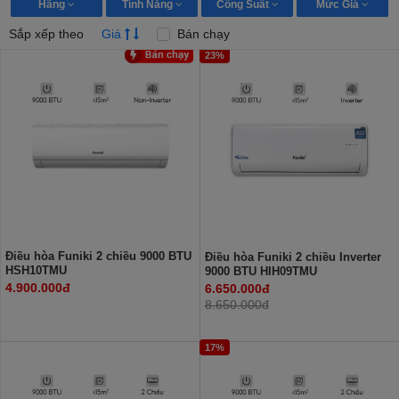
Hãng
Tính Năng
Công Suất
Mức Giá
Sắp xếp theo
Giá
Bán chạy
23%
Điều hòa Funiki 2 chiều 9000 BTU
Điều hòa Funiki 2 chiều Inverter
HSH10TMU
9000 BTU HIH09TMU
4.900.000đ
6.650.000đ
8.650.000đ
17%