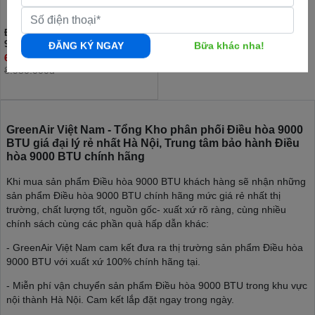
Điều hòa Comfee 2 chiều inverter
9000BTU CFS-10VHAF
ĐĂNG KÝ NGAY
Bữa khác nha!
6.750.000đ
8.950.000đ
GreenAir Việt Nam - Tổng Kho phân phối Điều hòa 9000
BTU giá đại lý rẻ nhất Hà Nội, Trung tâm bảo hành Điều
hòa 9000 BTU chính hãng
Khi mua sản phẩm Điều hòa 9000 BTU khách hàng sẽ nhận những
sản phẩm Điều hòa 9000 BTU chính hãng mức giá rẻ nhất thị
trường, chất lượng tốt, nguồn gốc- xuất xứ rõ ràng, cùng nhiều
chính sách cùng các phần quà hấp dẫn khác:
- GreenAir Việt Nam cam kết đưa ra thị trường sản phẩm Điều hòa
9000 BTU với xuất xứ 100% chính hãng tại.
- Miễn phí vận chuyển sản phẩm Điều hòa 9000 BTU trong khu vực
nội thành Hà Nội. Cam kết lắp đặt ngay trong ngày.