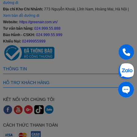
đường đi
- Nếu Khách Hàng có nhu cầu mua Điều hòa 9000 BTU với số
Địa chỉ Kho Chi Nhánh:
773 Nguyễn Khoái, Lĩnh Nam, Hoàng Mai, Hà Nội |
lượng lớn hoặc các Đại Lý bán buôn - bán lẻ vui lòng liên hệ đến số
Xem bản đồ đường đi
Hotline: 024 999 55 888 để nhận được mức giá ưu đãi "hấp dẫn"
Website:
https://greenair.com.vn/
nhất cùng các chính sách hỗ trợ.
Tư vấn bán hàng:
024.999.55.888
Bảo Hành - CSKH:
024.999.55.999
- Khách hàng là nhà thầu, Xây dựng công trình lớn muốn hỗ trợ về
Khiếu Nại:
02499955999
thiết kế, tư vấn về kỹ thuật, đưa ra các giải pháp tối ưu nhất cũng
như cần kỹ thuật viên thi công lắp đặt tại công trình vui lòng Liên
Hệ: 024 999 55 888 để được hỗ trợ.
THÔNG TIN
HỖ TRỢ KHÁCH HÀNG
KẾT NỐI VỚI CHÚNG TÔI
CÁCH THỨC THANH TOÁN