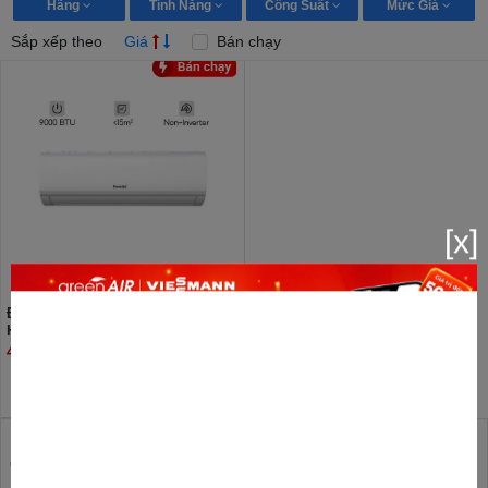
Hãng
Tính Năng
Công Suất
Mức Giá
Sắp xếp theo
Giá
Bán chạy
[x]
Điều hòa Funiki 2 chiều 9000 BTU
HSH10TMU
4.900.000đ
GreenAir Việt Nam - Tổng Kho phân phối Điều hòa 9000
BTU giá đại lý rẻ nhất Hà Nội, Trung tâm bảo hành Điều